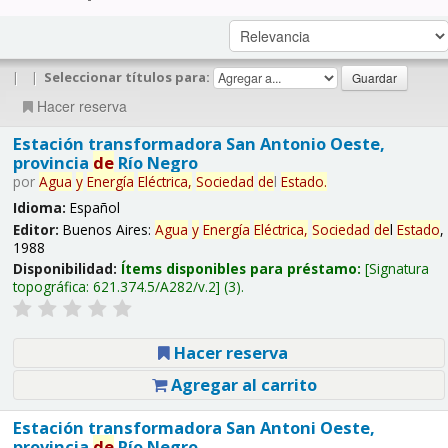
|
|
Seleccionar títulos para:
Hacer reserva
Estación transformadora San Antonio Oeste,
provincia
de
Río Negro
por
Agua
y
Energía
Eléctrica,
Sociedad
de
l
Estado
.
Idioma:
Español
Editor:
Buenos Aires:
Agua
y
Energía
Eléctrica,
Sociedad
de
l
Estado
,
1988
Disponibilidad:
Ítems disponibles para préstamo:
Signatura
topográfica:
621.374.5/A282/v.2
(3).
Hacer reserva
Agregar al carrito
Estación transformadora San Antoni Oeste,
provincia
de
Río Negro