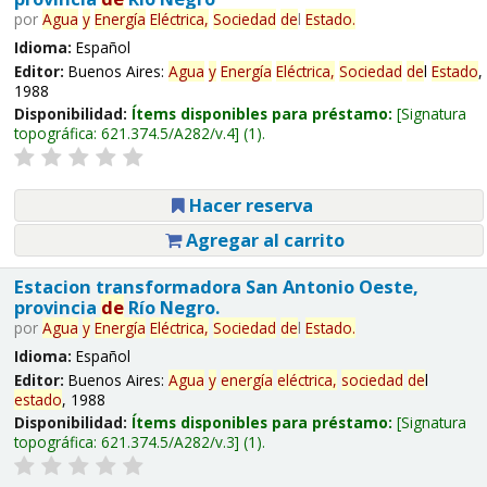
por
Agua
y
Energía
Eléctrica,
Sociedad
de
l
Estado
.
Idioma:
Español
Editor:
Buenos Aires:
Agua
y
Energía
Eléctrica,
Sociedad
de
l
Estado
,
1988
Disponibilidad:
Ítems disponibles para préstamo:
Signatura
topográfica:
621.374.5/A282/v.4
(1).
Hacer reserva
Agregar al carrito
Estacion transformadora San Antonio Oeste,
provincia
de
Río Negro.
por
Agua
y
Energía
Eléctrica,
Sociedad
de
l
Estado
.
Idioma:
Español
Editor:
Buenos Aires:
Agua
y
energía
eléctrica,
sociedad
de
l
estado
, 1988
Disponibilidad:
Ítems disponibles para préstamo:
Signatura
topográfica:
621.374.5/A282/v.3
(1).