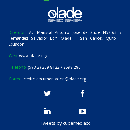
Dirección:
Av. Mariscal Antonio José de Sucre N58-63 y
Fernández Salvador Edif. Olade – San Carlos, Quito –
Ecuador.
Web:
www.olade.org
Teléfono:
(593 2) 259 8122 / 2598 280
Correo:
centro.documentacion@olade.org
Tweets by cubemediaco