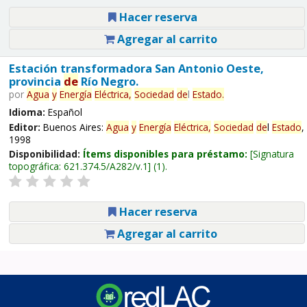
Hacer reserva
Agregar al carrito
Estación transformadora San Antonio Oeste,
provincia
de
Río Negro.
por
Agua
y
Energía
Eléctrica,
Sociedad
de
l
Estado
.
Idioma:
Español
Editor:
Buenos Aires:
Agua
y
Energía
Eléctrica,
Sociedad
de
l
Estado
,
1998
Disponibilidad:
Ítems disponibles para préstamo:
Signatura
topográfica:
621.374.5/A282/v.1
(1).
Hacer reserva
Agregar al carrito