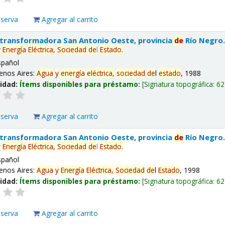
eserva
Agregar al carrito
 transformadora San Antonio Oeste, provincia
de
Río Negro
y
Energía
Eléctrica,
Sociedad
de
l
Estado
.
spañol
enos Aires:
Agua
y
energía
eléctrica,
sociedad
de
l
estado
, 1988
lidad:
Ítems disponibles para préstamo:
Signatura topográfica:
62
eserva
Agregar al carrito
 transformadora San Antonio Oeste, provincia
de
Río Negro
y
Energía
Eléctrica,
Sociedad
de
l
Estado
.
spañol
enos Aires:
Agua
y
Energía
Eléctrica,
Sociedad
de
l
Estado
, 1998
lidad:
Ítems disponibles para préstamo:
Signatura topográfica:
62
eserva
Agregar al carrito