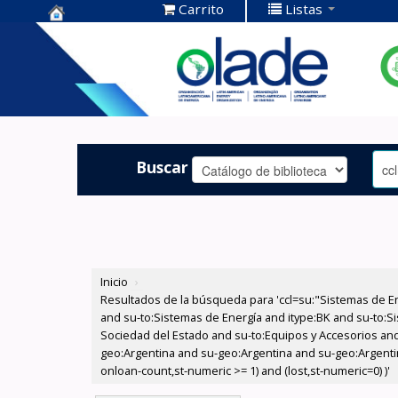
Carrito
Listas
Centro de
Documentación
OLADE -
Buscar
Inicio
›
Resultados de la búsqueda para 'ccl=su:"Sistemas de E
and su-to:Sistemas de Energía and itype:BK and su-to:Si
Sociedad del Estado and su-to:Equipos y Accesorios and
geo:Argentina and su-geo:Argentina and su-geo:Argentin
onloan-count,st-numeric >= 1) and (lost,st-numeric=0) )'