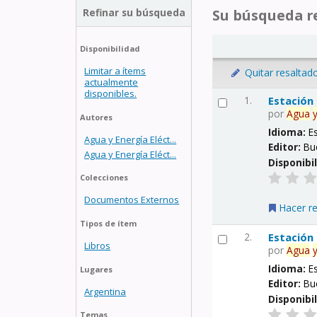
Refinar su búsqueda
Su búsqueda re
Disponibilidad
Limitar a ítems
Quitar resaltad
actualmente
disponibles.
1.
Estación
por
Agua
Autores
Idioma:
E
Agua y Energía Eléct...
Editor:
Bu
Agua y Energía Eléct...
Disponibi
Colecciones
Documentos Externos
Hacer r
Tipos de ítem
2.
Estación
Libros
por
Agua
Idioma:
E
Lugares
Editor:
Bu
Argentina
Disponibi
Temas