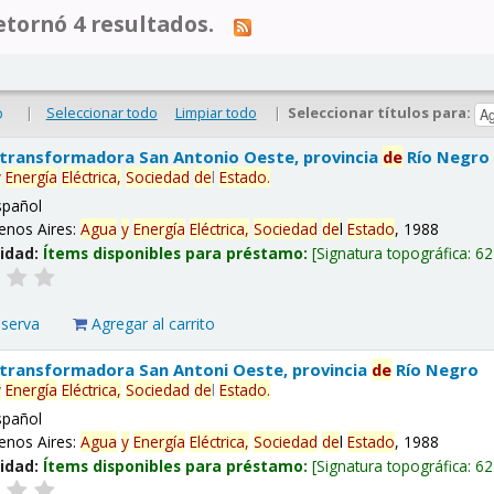
tornó 4 resultados.
|
Seleccionar todo
Limpiar todo
|
Seleccionar títulos para:
o
 transformadora San Antonio Oeste, provincia
de
Río Negro
y
Energía
Eléctrica,
Sociedad
de
l
Estado
.
spañol
enos Aires:
Agua
y
Energía
Eléctrica,
Sociedad
de
l
Estado
, 1988
lidad:
Ítems disponibles para préstamo:
Signatura topográfica:
62
eserva
Agregar al carrito
 transformadora San Antoni Oeste, provincia
de
Río Negro
y
Energía
Eléctrica,
Sociedad
de
l
Estado
.
spañol
enos Aires:
Agua
y
Energía
Eléctrica,
Sociedad
de
l
Estado
, 1988
lidad:
Ítems disponibles para préstamo:
Signatura topográfica:
62