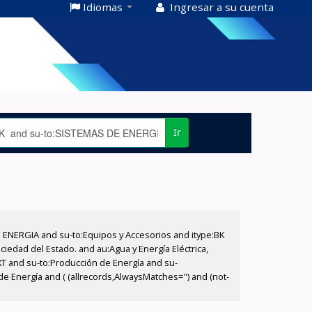
Idiomas
Ingresar a su cuenta
Ir
E ENERGIA and su-to:Equipos y Accesorios and itype:BK
iedad del Estado. and au:Agua y Energía Eléctrica,
XT and su-to:Producción de Energía and su-
 Energía and ( (allrecords,AlwaysMatches='') and (not-