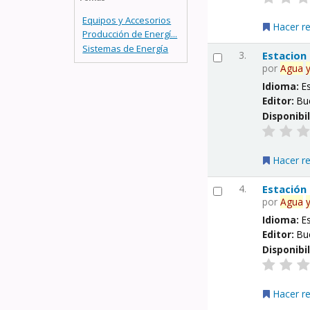
Equipos y Accesorios
Hacer r
Producción de Energí...
Sistemas de Energía
3.
Estacion
por
Agua
Idioma:
E
Editor:
Bu
Disponibi
Hacer r
4.
Estación
por
Agua
Idioma:
E
Editor:
Bu
Disponibi
Hacer r