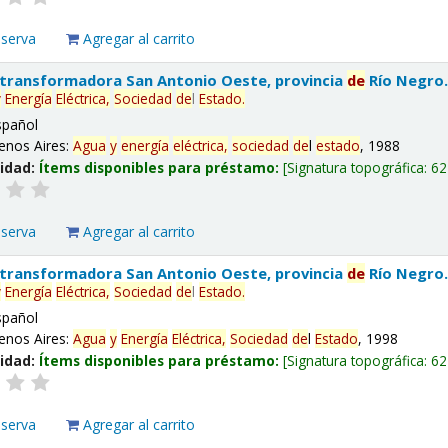
eserva
Agregar al carrito
 transformadora San Antonio Oeste, provincia
de
Río Negro
y
Energía
Eléctrica,
Sociedad
de
l
Estado
.
spañol
enos Aires:
Agua
y
energía
eléctrica,
sociedad
de
l
estado
, 1988
lidad:
Ítems disponibles para préstamo:
Signatura topográfica:
62
eserva
Agregar al carrito
 transformadora San Antonio Oeste, provincia
de
Río Negro
y
Energía
Eléctrica,
Sociedad
de
l
Estado
.
spañol
enos Aires:
Agua
y
Energía
Eléctrica,
Sociedad
de
l
Estado
, 1998
lidad:
Ítems disponibles para préstamo:
Signatura topográfica:
62
eserva
Agregar al carrito