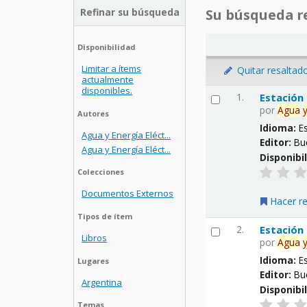
Refinar su búsqueda
Su búsqueda re
Disponibilidad
Limitar a ítems
Quitar resaltad
actualmente
disponibles.
1.
Estación
por
Agua
Autores
Idioma:
E
Agua y Energía Eléct...
Editor:
Bu
Agua y Energía Eléct...
Disponibi
Colecciones
Documentos Externos
Hacer r
Tipos de ítem
2.
Estación
Libros
por
Agua
Idioma:
E
Lugares
Editor:
Bu
Argentina
Disponibi
Temas