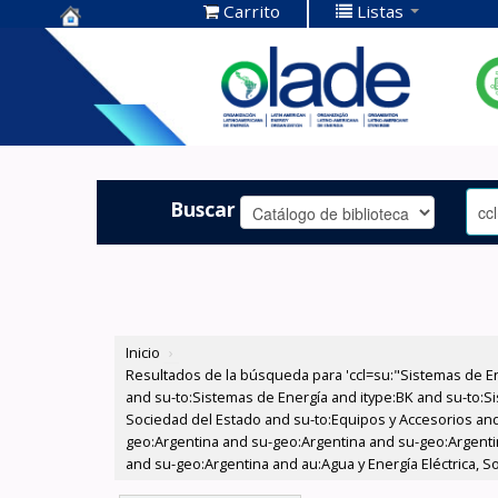
Carrito
Listas
Centro de
Documentación
OLADE -
Buscar
Inicio
›
Resultados de la búsqueda para 'ccl=su:"Sistemas de E
and su-to:Sistemas de Energía and itype:BK and su-to:Si
Sociedad del Estado and su-to:Equipos y Accesorios and
geo:Argentina and su-geo:Argentina and su-geo:Argentin
and su-geo:Argentina and au:Agua y Energía Eléctrica, S