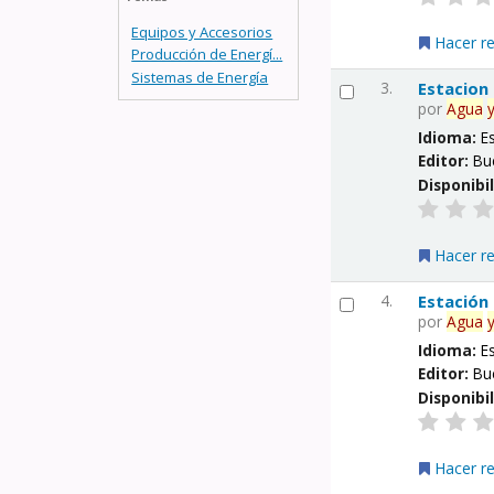
Equipos y Accesorios
Hacer r
Producción de Energí...
Sistemas de Energía
3.
Estacion
por
Agua
Idioma:
E
Editor:
Bu
Disponibi
Hacer r
4.
Estación
por
Agua
Idioma:
E
Editor:
Bu
Disponibi
Hacer r