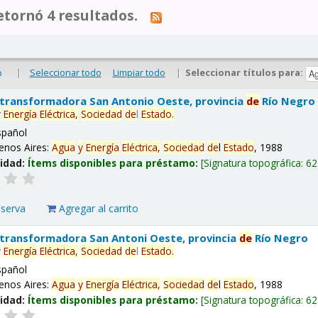
tornó 4 resultados.
|
Seleccionar todo
Limpiar todo
|
Seleccionar títulos para:
o
 transformadora San Antonio Oeste, provincia
de
Río Negro
y
Energía
Eléctrica,
Sociedad
de
l
Estado
.
spañol
enos Aires:
Agua
y
Energía
Eléctrica,
Sociedad
de
l
Estado
, 1988
lidad:
Ítems disponibles para préstamo:
Signatura topográfica:
62
eserva
Agregar al carrito
 transformadora San Antoni Oeste, provincia
de
Río Negro
y
Energía
Eléctrica,
Sociedad
de
l
Estado
.
spañol
enos Aires:
Agua
y
Energía
Eléctrica,
Sociedad
de
l
Estado
, 1988
lidad:
Ítems disponibles para préstamo:
Signatura topográfica:
62