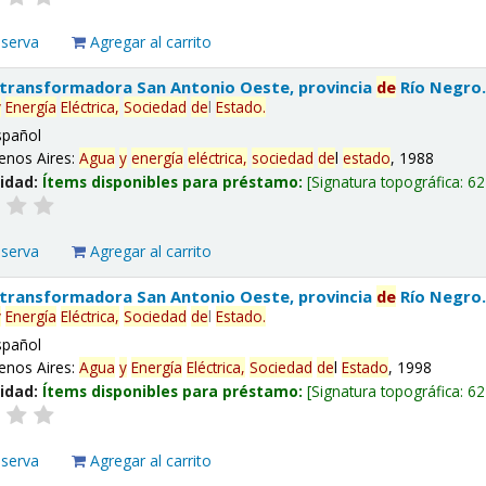
eserva
Agregar al carrito
 transformadora San Antonio Oeste, provincia
de
Río Negro
y
Energía
Eléctrica,
Sociedad
de
l
Estado
.
spañol
enos Aires:
Agua
y
energía
eléctrica,
sociedad
de
l
estado
, 1988
lidad:
Ítems disponibles para préstamo:
Signatura topográfica:
62
eserva
Agregar al carrito
 transformadora San Antonio Oeste, provincia
de
Río Negro
y
Energía
Eléctrica,
Sociedad
de
l
Estado
.
spañol
enos Aires:
Agua
y
Energía
Eléctrica,
Sociedad
de
l
Estado
, 1998
lidad:
Ítems disponibles para préstamo:
Signatura topográfica:
62
eserva
Agregar al carrito