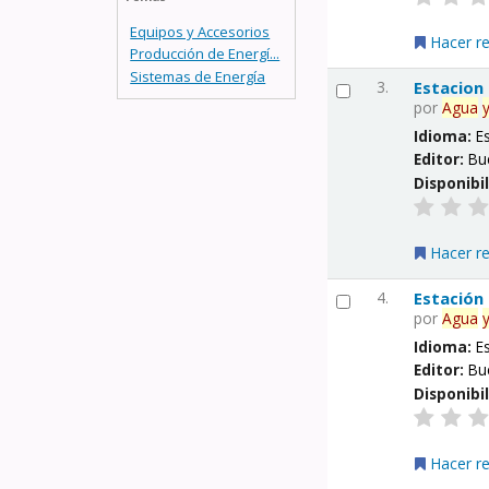
Equipos y Accesorios
Hacer r
Producción de Energí...
Sistemas de Energía
3.
Estacion
por
Agua
Idioma:
E
Editor:
Bu
Disponibi
Hacer r
4.
Estación
por
Agua
Idioma:
E
Editor:
Bu
Disponibi
Hacer r