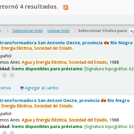
tornó 4 resultados.
|
Seleccionar todo
Limpiar todo
|
Seleccionar títulos para:
o
 transformadora San Antonio Oeste, provincia
de
Río Negro
y
Energía
Eléctrica,
Sociedad
de
l
Estado
.
spañol
enos Aires:
Agua
y
Energía
Eléctrica,
Sociedad
de
l
Estado
, 1988
lidad:
Ítems disponibles para préstamo:
Signatura topográfica:
62
eserva
Agregar al carrito
 transformadora San Antoni Oeste, provincia
de
Río Negro
y
Energía
Eléctrica,
Sociedad
de
l
Estado
.
spañol
enos Aires:
Agua
y
Energía
Eléctrica,
Sociedad
de
l
Estado
, 1988
lidad:
Ítems disponibles para préstamo:
Signatura topográfica:
62