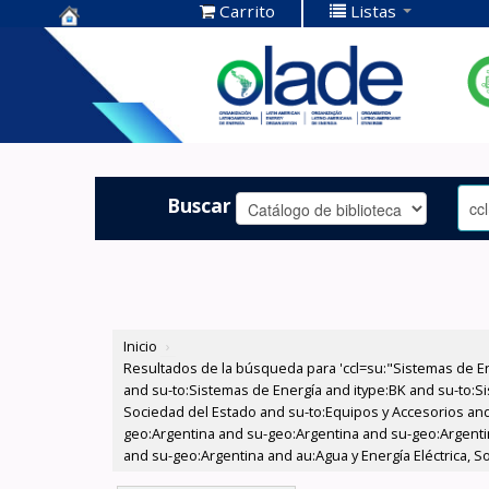
Carrito
Listas
Centro de
Documentación
OLADE -
Buscar
Inicio
›
Resultados de la búsqueda para 'ccl=su:"Sistemas de E
and su-to:Sistemas de Energía and itype:BK and su-to:Si
Sociedad del Estado and su-to:Equipos y Accesorios and
geo:Argentina and su-geo:Argentina and su-geo:Argentin
and su-geo:Argentina and au:Agua y Energía Eléctrica, S