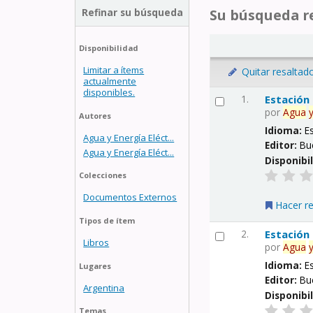
Refinar su búsqueda
Su búsqueda re
Disponibilidad
Limitar a ítems
Quitar resaltad
actualmente
disponibles.
1.
Estación
por
Agua
Autores
Idioma:
E
Agua y Energía Eléct...
Editor:
Bu
Agua y Energía Eléct...
Disponibi
Colecciones
Documentos Externos
Hacer r
Tipos de ítem
2.
Estación
Libros
por
Agua
Idioma:
E
Lugares
Editor:
Bu
Argentina
Disponibi
Temas