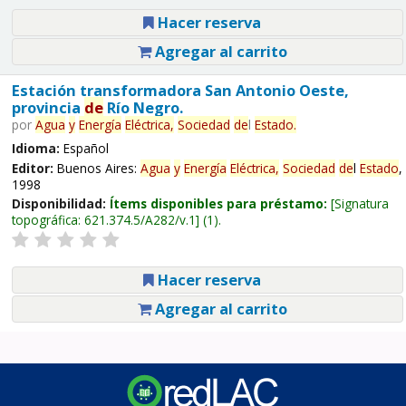
Hacer reserva
Agregar al carrito
Estación transformadora San Antonio Oeste,
provincia
de
Río Negro.
por
Agua
y
Energía
Eléctrica,
Sociedad
de
l
Estado
.
Idioma:
Español
Editor:
Buenos Aires:
Agua
y
Energía
Eléctrica,
Sociedad
de
l
Estado
,
1998
Disponibilidad:
Ítems disponibles para préstamo:
Signatura
topográfica:
621.374.5/A282/v.1
(1).
Hacer reserva
Agregar al carrito