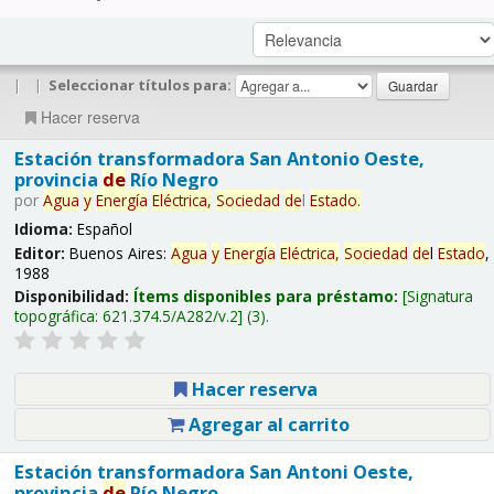
|
|
Seleccionar títulos para:
Hacer reserva
Estación transformadora San Antonio Oeste,
provincia
de
Río Negro
por
Agua
y
Energía
Eléctrica,
Sociedad
de
l
Estado
.
Idioma:
Español
Editor:
Buenos Aires:
Agua
y
Energía
Eléctrica,
Sociedad
de
l
Estado
,
1988
Disponibilidad:
Ítems disponibles para préstamo:
Signatura
topográfica:
621.374.5/A282/v.2
(3).
Hacer reserva
Agregar al carrito
Estación transformadora San Antoni Oeste,
provincia
de
Río Negro