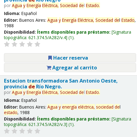
por
Agua
y
Energía
Eléctrica,
Sociedad
de
l
Estado
.
Idioma:
Español
Editor:
Buenos Aires:
Agua
y
Energía
Eléctrica,
Sociedad
de
l
Estado
,
1988
Disponibilidad:
Ítems disponibles para préstamo:
Signatura
topográfica:
621.374.5/A282/v.4
(1).
Hacer reserva
Agregar al carrito
Estacion transformadora San Antonio Oeste,
provincia
de
Río Negro.
por
Agua
y
Energía
Eléctrica,
Sociedad
de
l
Estado
.
Idioma:
Español
Editor:
Buenos Aires:
Agua
y
energía
eléctrica,
sociedad
de
l
estado
, 1988
Disponibilidad:
Ítems disponibles para préstamo:
Signatura
topográfica:
621.374.5/A282/v.3
(1).