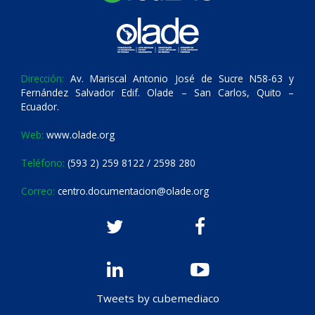
Dirección:
Av. Mariscal Antonio José de Sucre N58-63 y
Fernández Salvador Edif. Olade – San Carlos, Quito –
Ecuador.
Web:
www.olade.org
Teléfono:
(593 2) 259 8122 / 2598 280
Correo:
centro.documentacion@olade.org
Tweets by cubemediaco