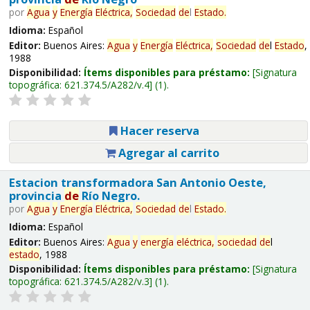
por
Agua
y
Energía
Eléctrica,
Sociedad
de
l
Estado
.
Idioma:
Español
Editor:
Buenos Aires:
Agua
y
Energía
Eléctrica,
Sociedad
de
l
Estado
,
1988
Disponibilidad:
Ítems disponibles para préstamo:
Signatura
topográfica:
621.374.5/A282/v.4
(1).
Hacer reserva
Agregar al carrito
Estacion transformadora San Antonio Oeste,
provincia
de
Río Negro.
por
Agua
y
Energía
Eléctrica,
Sociedad
de
l
Estado
.
Idioma:
Español
Editor:
Buenos Aires:
Agua
y
energía
eléctrica,
sociedad
de
l
estado
, 1988
Disponibilidad:
Ítems disponibles para préstamo:
Signatura
topográfica:
621.374.5/A282/v.3
(1).