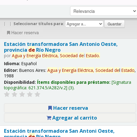
|
|
Seleccionar títulos para:
Hacer reserva
Estación transformadora San Antonio Oeste,
provincia
de
Río Negro
por
Agua
y
Energía
Eléctrica,
Sociedad
de
l
Estado
.
Idioma:
Español
Editor:
Buenos Aires:
Agua
y
Energía
Eléctrica,
Sociedad
de
l
Estado
,
1988
Disponibilidad:
Ítems disponibles para préstamo:
Signatura
topográfica:
621.374.5/A282/v.2
(3).
Hacer reserva
Agregar al carrito
Estación transformadora San Antoni Oeste,
provincia
de
Río Negro