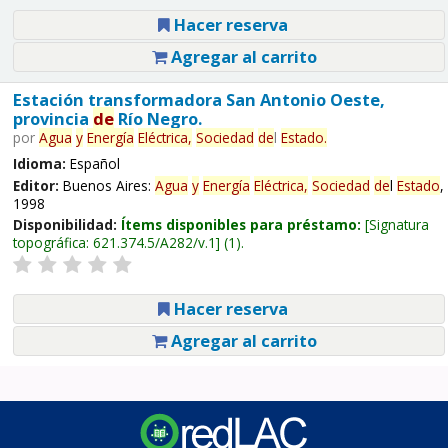
Hacer reserva
Agregar al carrito
Estación transformadora San Antonio Oeste,
provincia
de
Río Negro.
por
Agua
y
Energía
Eléctrica,
Sociedad
de
l
Estado
.
Idioma:
Español
Editor:
Buenos Aires:
Agua
y
Energía
Eléctrica,
Sociedad
de
l
Estado
,
1998
Disponibilidad:
Ítems disponibles para préstamo:
Signatura
topográfica:
621.374.5/A282/v.1
(1).
Hacer reserva
Agregar al carrito