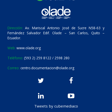
Dirección:
Av. Mariscal Antonio José de Sucre N58-63 y
Fernández Salvador Edif. Olade – San Carlos, Quito –
Ecuador.
Web:
www.olade.org
Teléfono:
(593 2) 259 8122 / 2598 280
Correo:
centro.documentacion@olade.org
Tweets by cubemediaco