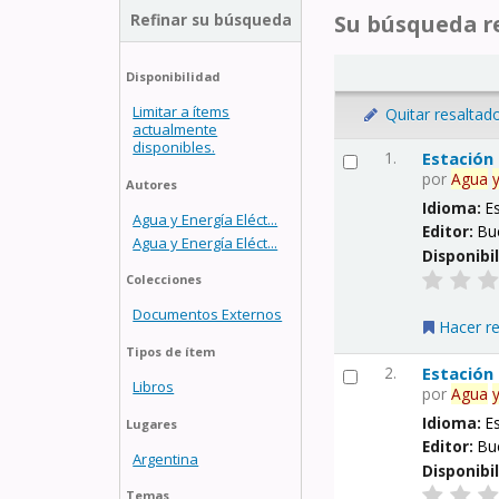
Refinar su búsqueda
Su búsqueda re
Disponibilidad
Limitar a ítems
Quitar resaltad
actualmente
disponibles.
1.
Estación
por
Agua
Autores
Idioma:
E
Agua y Energía Eléct...
Editor:
Bu
Agua y Energía Eléct...
Disponibi
Colecciones
Documentos Externos
Hacer r
Tipos de ítem
2.
Estación
Libros
por
Agua
Idioma:
E
Lugares
Editor:
Bu
Argentina
Disponibi
Temas