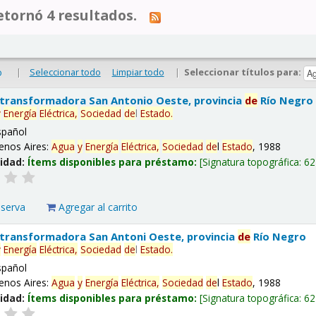
tornó 4 resultados.
|
Seleccionar todo
Limpiar todo
|
Seleccionar títulos para:
o
 transformadora San Antonio Oeste, provincia
de
Río Negro
y
Energía
Eléctrica,
Sociedad
de
l
Estado
.
spañol
enos Aires:
Agua
y
Energía
Eléctrica,
Sociedad
de
l
Estado
, 1988
lidad:
Ítems disponibles para préstamo:
Signatura topográfica:
62
eserva
Agregar al carrito
 transformadora San Antoni Oeste, provincia
de
Río Negro
y
Energía
Eléctrica,
Sociedad
de
l
Estado
.
spañol
enos Aires:
Agua
y
Energía
Eléctrica,
Sociedad
de
l
Estado
, 1988
lidad:
Ítems disponibles para préstamo:
Signatura topográfica:
62