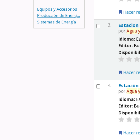
Equipos y Accesorios
Hacer r
Producción de Energí...
Sistemas de Energía
3.
Estacion
por
Agua
Idioma:
E
Editor:
Bu
Disponibi
Hacer r
4.
Estación
por
Agua
Idioma:
E
Editor:
Bu
Disponibi
Hacer r