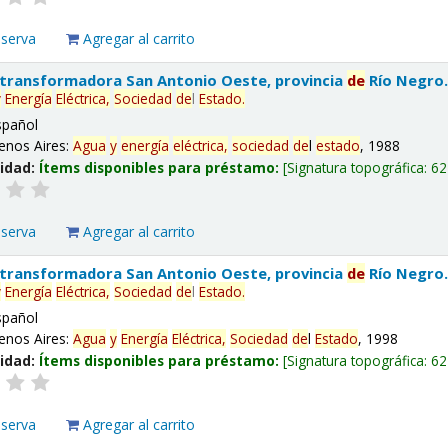
eserva
Agregar al carrito
 transformadora San Antonio Oeste, provincia
de
Río Negro
y
Energía
Eléctrica,
Sociedad
de
l
Estado
.
spañol
enos Aires:
Agua
y
energía
eléctrica,
sociedad
de
l
estado
, 1988
lidad:
Ítems disponibles para préstamo:
Signatura topográfica:
62
eserva
Agregar al carrito
 transformadora San Antonio Oeste, provincia
de
Río Negro
y
Energía
Eléctrica,
Sociedad
de
l
Estado
.
spañol
enos Aires:
Agua
y
Energía
Eléctrica,
Sociedad
de
l
Estado
, 1998
lidad:
Ítems disponibles para préstamo:
Signatura topográfica:
62
eserva
Agregar al carrito