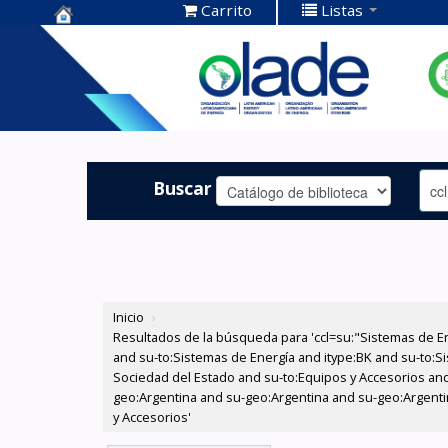
Carrito
Listas
Centro de
Documentación
OLADE -
Buscar
Inicio
›
Resultados de la búsqueda para 'ccl=su:"Sistemas de E
and su-to:Sistemas de Energía and itype:BK and su-to:Si
Sociedad del Estado and su-to:Equipos y Accesorios and
geo:Argentina and su-geo:Argentina and su-geo:Argentin
y Accesorios'