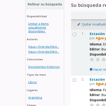
Refinar su búsqueda
Su búsqueda re
Disponibilidad
Limitar a ítems
Quitar resaltad
actualmente
disponibles.
1.
Estación
por
Agua
Autores
Idioma:
E
Agua y Energía Eléct...
Editor:
Bu
Agua y Energía Eléct...
Disponibi
Colecciones
Documentos Externos
Hacer r
Tipos de ítem
2.
Estación
Libros
por
Agua
Idioma:
E
Lugares
Editor:
Bu
Argentina
Disponibi
Temas