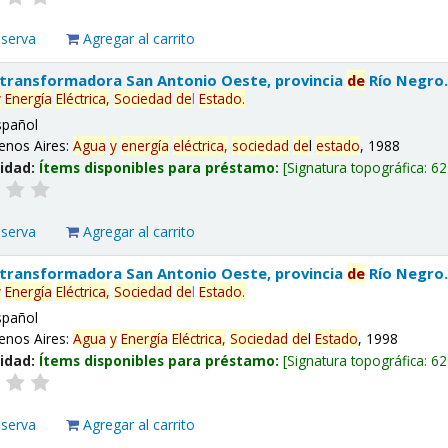
eserva
Agregar al carrito
 transformadora San Antonio Oeste, provincia
de
Río Negro
y
Energía
Eléctrica,
Sociedad
de
l
Estado
.
spañol
enos Aires:
Agua
y
energía
eléctrica,
sociedad
de
l
estado
, 1988
lidad:
Ítems disponibles para préstamo:
Signatura topográfica:
62
eserva
Agregar al carrito
 transformadora San Antonio Oeste, provincia
de
Río Negro
y
Energía
Eléctrica,
Sociedad
de
l
Estado
.
spañol
enos Aires:
Agua
y
Energía
Eléctrica,
Sociedad
de
l
Estado
, 1998
lidad:
Ítems disponibles para préstamo:
Signatura topográfica:
62
eserva
Agregar al carrito