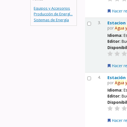
Equipos y Accesorios
Hacer r
Producción de Energí...
Sistemas de Energía
3.
Estacion
por
Agua
Idioma:
E
Editor:
Bu
Disponibi
Hacer r
4.
Estación
por
Agua
Idioma:
E
Editor:
Bu
Disponibi
Hacer r