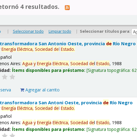
tornó 4 resultados.
|
Seleccionar todo
Limpiar todo
|
Seleccionar títulos para:
o
 transformadora San Antonio Oeste, provincia
de
Río Negro
y
Energía
Eléctrica,
Sociedad
de
l
Estado
.
spañol
enos Aires:
Agua
y
Energía
Eléctrica,
Sociedad
de
l
Estado
, 1988
lidad:
Ítems disponibles para préstamo:
Signatura topográfica:
62
eserva
Agregar al carrito
 transformadora San Antoni Oeste, provincia
de
Río Negro
y
Energía
Eléctrica,
Sociedad
de
l
Estado
.
spañol
enos Aires:
Agua
y
Energía
Eléctrica,
Sociedad
de
l
Estado
, 1988
lidad:
Ítems disponibles para préstamo:
Signatura topográfica:
62