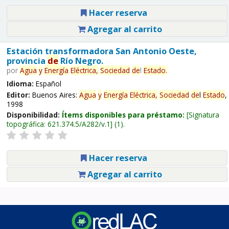
Hacer reserva
Agregar al carrito
Estación transformadora San Antonio Oeste,
provincia
de
Río Negro.
por
Agua
y
Energía
Eléctrica,
Sociedad
de
l
Estado
.
Idioma:
Español
Editor:
Buenos Aires:
Agua
y
Energía
Eléctrica,
Sociedad
de
l
Estado
,
1998
Disponibilidad:
Ítems disponibles para préstamo:
Signatura
topográfica:
621.374.5/A282/v.1
(1).
Hacer reserva
Agregar al carrito