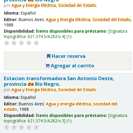
por
Agua
y
Energía
Eléctrica,
Sociedad
de
l
Estado
.
Idioma:
Español
Editor:
Buenos Aires:
Agua
y
Energía
Eléctrica,
Sociedad
de
l
Estado
,
1988
Disponibilidad:
Ítems disponibles para préstamo:
Signatura
topográfica:
621.374.5/A282/v.4
(1).
Hacer reserva
Agregar al carrito
Estacion transformadora San Antonio Oeste,
provincia
de
Río Negro.
por
Agua
y
Energía
Eléctrica,
Sociedad
de
l
Estado
.
Idioma:
Español
Editor:
Buenos Aires:
Agua
y
energía
eléctrica,
sociedad
de
l
estado
, 1988
Disponibilidad:
Ítems disponibles para préstamo:
Signatura
topográfica:
621.374.5/A282/v.3
(1).