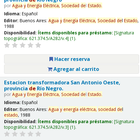
por
Agua
y
Energía
Eléctrica,
Sociedad
de
l
Estado
.
Idioma:
Español
Editor:
Buenos Aires:
Agua
y
Energía
Eléctrica,
Sociedad
de
l
Estado
,
1988
Disponibilidad:
Ítems disponibles para préstamo:
Signatura
topográfica:
621.374.5/A282/v.4
(1).
Hacer reserva
Agregar al carrito
Estacion transformadora San Antonio Oeste,
provincia
de
Río Negro.
por
Agua
y
Energía
Eléctrica,
Sociedad
de
l
Estado
.
Idioma:
Español
Editor:
Buenos Aires:
Agua
y
energía
eléctrica,
sociedad
de
l
estado
, 1988
Disponibilidad:
Ítems disponibles para préstamo:
Signatura
topográfica:
621.374.5/A282/v.3
(1).