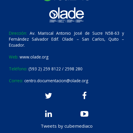
Dirección:
Av. Mariscal Antonio José de Sucre N58-63 y
Fernández Salvador Edif. Olade – San Carlos, Quito –
Ecuador.
Web:
www.olade.org
Teléfono:
(593 2) 259 8122 / 2598 280
Correo:
centro.documentacion@olade.org
Tweets by cubemediaco