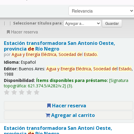
|
|
Seleccionar títulos para:
Hacer reserva
Estación transformadora San Antonio Oeste,
provincia
de
Río Negro
por
Agua
y
Energía
Eléctrica,
Sociedad
de
l
Estado
.
Idioma:
Español
Editor:
Buenos Aires:
Agua
y
Energía
Eléctrica,
Sociedad
de
l
Estado
,
1988
Disponibilidad:
Ítems disponibles para préstamo:
Signatura
topográfica:
621.374.5/A282/v.2
(3).
Hacer reserva
Agregar al carrito
Estación transformadora San Antoni Oeste,
provincia
de
Río Negro