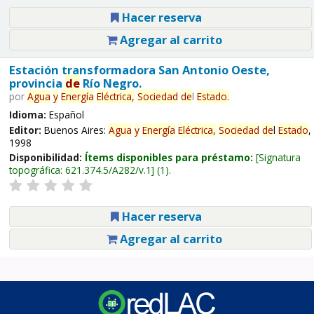
Hacer reserva
Agregar al carrito
Estación transformadora San Antonio Oeste,
provincia
de
Río Negro.
por
Agua
y
Energía
Eléctrica,
Sociedad
de
l
Estado
.
Idioma:
Español
Editor:
Buenos Aires:
Agua
y
Energía
Eléctrica,
Sociedad
de
l
Estado
,
1998
Disponibilidad:
Ítems disponibles para préstamo:
Signatura
topográfica:
621.374.5/A282/v.1
(1).
Hacer reserva
Agregar al carrito