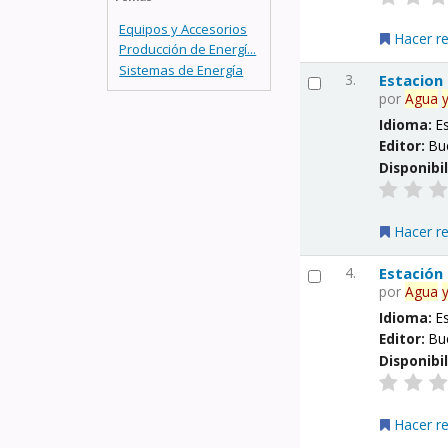
Equipos y Accesorios
Hacer r
Producción de Energí...
Sistemas de Energía
3.
Estacion
por
Agua
Idioma:
E
Editor:
Bu
Disponibi
Hacer r
4.
Estación
por
Agua
Idioma:
E
Editor:
Bu
Disponibi
Hacer r