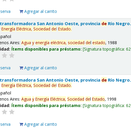
eserva
Agregar al carrito
 transformadora San Antonio Oeste, provincia
de
Río Negro
y
Energía
Eléctrica,
Sociedad
de
l
Estado
.
spañol
enos Aires:
Agua
y
energía
eléctrica,
sociedad
de
l
estado
, 1988
lidad:
Ítems disponibles para préstamo:
Signatura topográfica:
62
eserva
Agregar al carrito
 transformadora San Antonio Oeste, provincia
de
Río Negro
y
Energía
Eléctrica,
Sociedad
de
l
Estado
.
spañol
enos Aires:
Agua
y
Energía
Eléctrica,
Sociedad
de
l
Estado
, 1998
lidad:
Ítems disponibles para préstamo:
Signatura topográfica:
62
eserva
Agregar al carrito