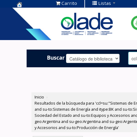
Carrito
Listas
Centro de
Documentación
OLADE -
Buscar
Inicio
›
Resultados de la búsqueda para 'ccl=su:"Sistemas de E
and su-to:Sistemas de Energía and itype:BK and su-to:Si
Sociedad del Estado and su-to:Equipos y Accesorios and
geo:Argentina and su-geo:Argentina and su-geo:Argentin
y Accesorios and su-to:Producción de Energía'