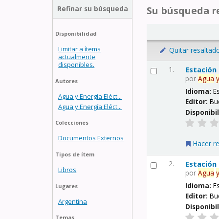
Refinar su búsqueda
Su búsqueda re
Disponibilidad
Limitar a ítems
Quitar resaltad
actualmente
disponibles.
1.
Estación
por
Agua
Autores
Idioma:
E
Agua y Energía Eléct...
Editor:
Bu
Agua y Energía Eléct...
Disponibi
Colecciones
Documentos Externos
Hacer r
Tipos de ítem
2.
Estación
Libros
por
Agua
Idioma:
E
Lugares
Editor:
Bu
Argentina
Disponibi
Temas