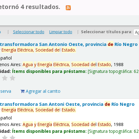
tornó 4 resultados.
|
Seleccionar todo
Limpiar todo
|
Seleccionar títulos para:
o
 transformadora San Antonio Oeste, provincia
de
Río Negro
y
Energía
Eléctrica,
Sociedad
de
l
Estado
.
spañol
enos Aires:
Agua
y
Energía
Eléctrica,
Sociedad
de
l
Estado
, 1988
lidad:
Ítems disponibles para préstamo:
Signatura topográfica:
62
eserva
Agregar al carrito
 transformadora San Antoni Oeste, provincia
de
Río Negro
y
Energía
Eléctrica,
Sociedad
de
l
Estado
.
spañol
enos Aires:
Agua
y
Energía
Eléctrica,
Sociedad
de
l
Estado
, 1988
lidad:
Ítems disponibles para préstamo:
Signatura topográfica:
62