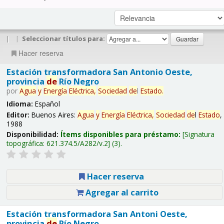
|
|
Seleccionar títulos para:
Hacer reserva
Estación transformadora San Antonio Oeste,
provincia
de
Río Negro
por
Agua
y
Energía
Eléctrica,
Sociedad
de
l
Estado
.
Idioma:
Español
Editor:
Buenos Aires:
Agua
y
Energía
Eléctrica,
Sociedad
de
l
Estado
,
1988
Disponibilidad:
Ítems disponibles para préstamo:
Signatura
topográfica:
621.374.5/A282/v.2
(3).
Hacer reserva
Agregar al carrito
Estación transformadora San Antoni Oeste,
provincia
de
Río Negro