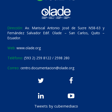
Dirección:
Av. Mariscal Antonio José de Sucre N58-63 y
Fernández Salvador Edif. Olade – San Carlos, Quito –
Ecuador.
Web:
www.olade.org
Teléfono:
(593 2) 259 8122 / 2598 280
Correo:
centro.documentacion@olade.org
Tweets by cubemediaco