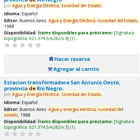
por
Agua
y
Energía
Eléctrica,
Sociedad
de
l
Estado
.
Idioma:
Español
Editor:
Buenos Aires:
Agua
y
Energía
Eléctrica,
Sociedad
de
l
Estado
,
1988
Disponibilidad:
Ítems disponibles para préstamo:
Signatura
topográfica:
621.374.5/A282/v.4
(1).
Hacer reserva
Agregar al carrito
Estacion transformadora San Antonio Oeste,
provincia
de
Río Negro.
por
Agua
y
Energía
Eléctrica,
Sociedad
de
l
Estado
.
Idioma:
Español
Editor:
Buenos Aires:
Agua
y
energía
eléctrica,
sociedad
de
l
estado
, 1988
Disponibilidad:
Ítems disponibles para préstamo:
Signatura
topográfica:
621.374.5/A282/v.3
(1).