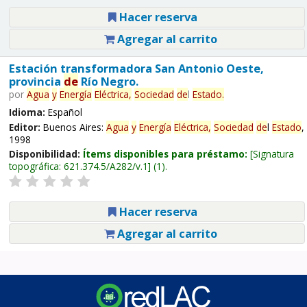
Hacer reserva
Agregar al carrito
Estación transformadora San Antonio Oeste,
provincia
de
Río Negro.
por
Agua
y
Energía
Eléctrica,
Sociedad
de
l
Estado
.
Idioma:
Español
Editor:
Buenos Aires:
Agua
y
Energía
Eléctrica,
Sociedad
de
l
Estado
,
1998
Disponibilidad:
Ítems disponibles para préstamo:
Signatura
topográfica:
621.374.5/A282/v.1
(1).
Hacer reserva
Agregar al carrito