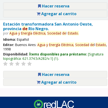
Hacer reserva
Agregar al carrito
Estación transformadora San Antonio Oeste,
provincia
de
Río Negro.
por
Agua
y
Energía
Eléctrica,
Sociedad
de
l
Estado
.
Idioma:
Español
Editor:
Buenos Aires:
Agua
y
Energía
Eléctrica,
Sociedad
de
l
Estado
,
1998
Disponibilidad:
Ítems disponibles para préstamo:
Signatura
topográfica:
621.374.5/A282/v.1
(1).
Hacer reserva
Agregar al carrito