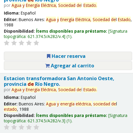
por
Agua
y
Energía
Eléctrica,
Sociedad
de
l
Estado
.
Idioma:
Español
Editor:
Buenos Aires:
Agua
y
Energía
Eléctrica,
Sociedad
de
l
Estado
,
1988
Disponibilidad:
Ítems disponibles para préstamo:
Signatura
topográfica:
621.374.5/A282/v.4
(1).
Hacer reserva
Agregar al carrito
Estacion transformadora San Antonio Oeste,
provincia
de
Río Negro.
por
Agua
y
Energía
Eléctrica,
Sociedad
de
l
Estado
.
Idioma:
Español
Editor:
Buenos Aires:
Agua
y
energía
eléctrica,
sociedad
de
l
estado
, 1988
Disponibilidad:
Ítems disponibles para préstamo:
Signatura
topográfica:
621.374.5/A282/v.3
(1).