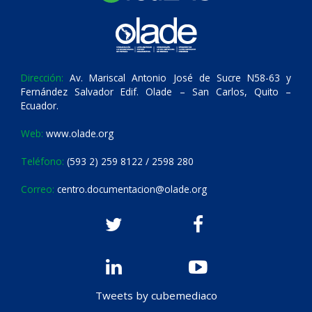
Dirección:
Av. Mariscal Antonio José de Sucre N58-63 y
Fernández Salvador Edif. Olade – San Carlos, Quito –
Ecuador.
Web:
www.olade.org
Teléfono:
(593 2) 259 8122 / 2598 280
Correo:
centro.documentacion@olade.org
Tweets by cubemediaco