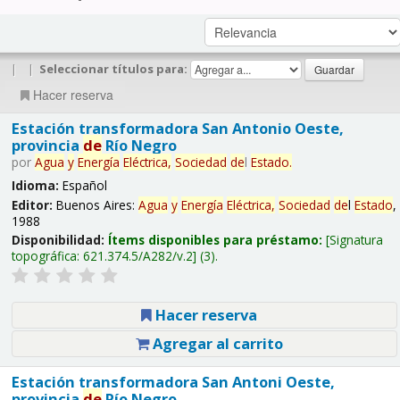
|
|
Seleccionar títulos para:
Hacer reserva
Estación transformadora San Antonio Oeste,
provincia
de
Río Negro
por
Agua
y
Energía
Eléctrica,
Sociedad
de
l
Estado
.
Idioma:
Español
Editor:
Buenos Aires:
Agua
y
Energía
Eléctrica,
Sociedad
de
l
Estado
,
1988
Disponibilidad:
Ítems disponibles para préstamo:
Signatura
topográfica:
621.374.5/A282/v.2
(3).
Hacer reserva
Agregar al carrito
Estación transformadora San Antoni Oeste,
provincia
de
Río Negro