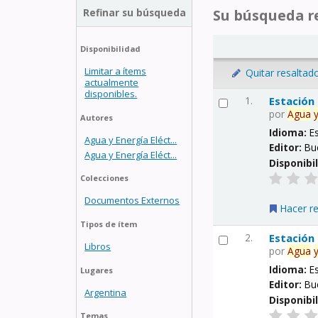
Refinar su búsqueda
Su búsqueda re
Disponibilidad
Limitar a ítems
Quitar resaltad
actualmente
disponibles.
1.
Estación
por
Agua
Autores
Idioma:
E
Agua y Energía Eléct...
Editor:
Bu
Agua y Energía Eléct...
Disponibi
Colecciones
Documentos Externos
Hacer r
Tipos de ítem
2.
Estación
Libros
por
Agua
Idioma:
E
Lugares
Editor:
Bu
Argentina
Disponibi
Temas