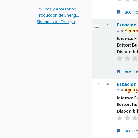
Equipos y Accesorios
Hacer r
Producción de Energí...
Sistemas de Energía
3.
Estacion
por
Agua
Idioma:
E
Editor:
Bu
Disponibi
Hacer r
4.
Estación
por
Agua
Idioma:
E
Editor:
Bu
Disponibi
Hacer r