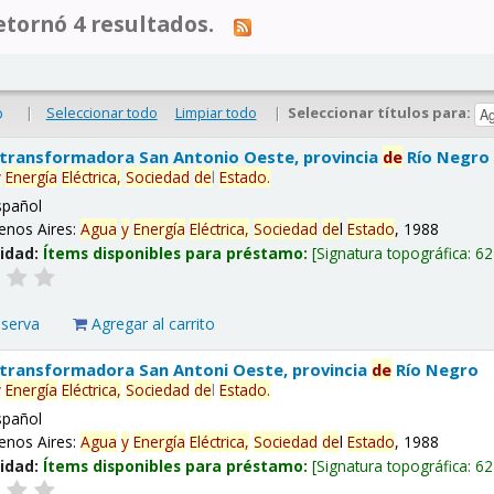
tornó 4 resultados.
|
Seleccionar todo
Limpiar todo
|
Seleccionar títulos para:
o
 transformadora San Antonio Oeste, provincia
de
Río Negro
y
Energía
Eléctrica,
Sociedad
de
l
Estado
.
spañol
enos Aires:
Agua
y
Energía
Eléctrica,
Sociedad
de
l
Estado
, 1988
lidad:
Ítems disponibles para préstamo:
Signatura topográfica:
62
eserva
Agregar al carrito
 transformadora San Antoni Oeste, provincia
de
Río Negro
y
Energía
Eléctrica,
Sociedad
de
l
Estado
.
spañol
enos Aires:
Agua
y
Energía
Eléctrica,
Sociedad
de
l
Estado
, 1988
lidad:
Ítems disponibles para préstamo:
Signatura topográfica:
62