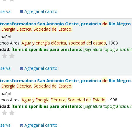
eserva
Agregar al carrito
 transformadora San Antonio Oeste, provincia
de
Río Negro
y
Energía
Eléctrica,
Sociedad
de
l
Estado
.
spañol
enos Aires:
Agua
y
energía
eléctrica,
sociedad
de
l
estado
, 1988
lidad:
Ítems disponibles para préstamo:
Signatura topográfica:
62
eserva
Agregar al carrito
 transformadora San Antonio Oeste, provincia
de
Río Negro
y
Energía
Eléctrica,
Sociedad
de
l
Estado
.
spañol
enos Aires:
Agua
y
Energía
Eléctrica,
Sociedad
de
l
Estado
, 1998
lidad:
Ítems disponibles para préstamo:
Signatura topográfica:
62
eserva
Agregar al carrito