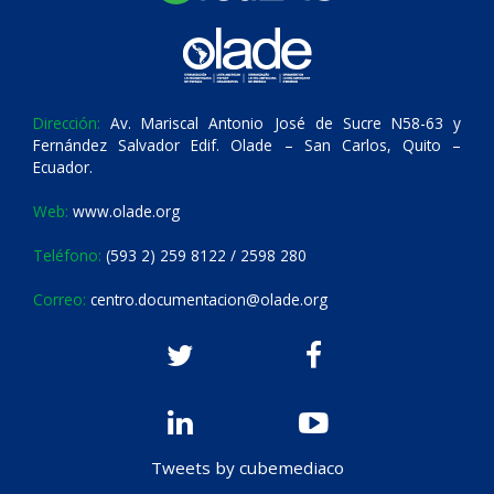
Dirección:
Av. Mariscal Antonio José de Sucre N58-63 y
Fernández Salvador Edif. Olade – San Carlos, Quito –
Ecuador.
Web:
www.olade.org
Teléfono:
(593 2) 259 8122 / 2598 280
Correo:
centro.documentacion@olade.org
Tweets by cubemediaco