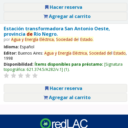
Hacer reserva
Agregar al carrito
Estación transformadora San Antonio Oeste,
provincia
de
Río Negro.
por
Agua
y
Energía
Eléctrica,
Sociedad
de
l
Estado
.
Idioma:
Español
Editor:
Buenos Aires:
Agua
y
Energía
Eléctrica,
Sociedad
de
l
Estado
,
1998
Disponibilidad:
Ítems disponibles para préstamo:
Signatura
topográfica:
621.374.5/A282/v.1
(1).
Hacer reserva
Agregar al carrito