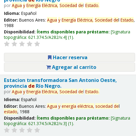
por
Agua
y
Energía
Eléctrica,
Sociedad
de
l
Estado
.
Idioma:
Español
Editor:
Buenos Aires:
Agua
y
Energía
Eléctrica,
Sociedad
de
l
Estado
,
1988
Disponibilidad:
Ítems disponibles para préstamo:
Signatura
topográfica:
621.374.5/A282/v.4
(1).
Hacer reserva
Agregar al carrito
Estacion transformadora San Antonio Oeste,
provincia
de
Río Negro.
por
Agua
y
Energía
Eléctrica,
Sociedad
de
l
Estado
.
Idioma:
Español
Editor:
Buenos Aires:
Agua
y
energía
eléctrica,
sociedad
de
l
estado
, 1988
Disponibilidad:
Ítems disponibles para préstamo:
Signatura
topográfica:
621.374.5/A282/v.3
(1).