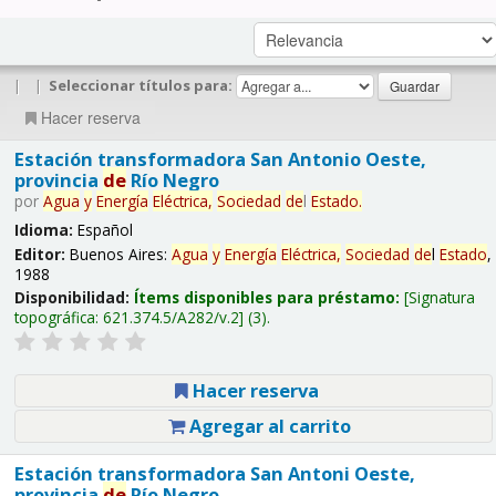
|
|
Seleccionar títulos para:
Hacer reserva
Estación transformadora San Antonio Oeste,
provincia
de
Río Negro
por
Agua
y
Energía
Eléctrica,
Sociedad
de
l
Estado
.
Idioma:
Español
Editor:
Buenos Aires:
Agua
y
Energía
Eléctrica,
Sociedad
de
l
Estado
,
1988
Disponibilidad:
Ítems disponibles para préstamo:
Signatura
topográfica:
621.374.5/A282/v.2
(3).
Hacer reserva
Agregar al carrito
Estación transformadora San Antoni Oeste,
provincia
de
Río Negro