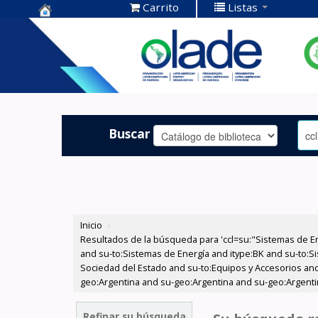
Carrito
Listas
Centro de
Documentación
OLADE -
Buscar
Inicio
›
Resultados de la búsqueda para 'ccl=su:"Sistemas de E
and su-to:Sistemas de Energía and itype:BK and su-to:Si
Sociedad del Estado and su-to:Equipos y Accesorios and
geo:Argentina and su-geo:Argentina and su-geo:Argenti
Refinar su búsqueda