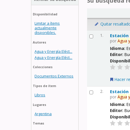
Su búsqueda re
Disponibilidad
Limitar a ítems
Quitar resaltad
actualmente
disponibles.
1.
Estación
por
Agua
Autores
Idioma:
E
Agua y Energía Eléct...
Editor:
Bu
Agua y Energía Eléct...
Disponibi
Colecciones
Documentos Externos
Hacer r
Tipos de ítem
2.
Estación
Libros
por
Agua
Idioma:
E
Lugares
Editor:
Bu
Argentina
Disponibi
Temas