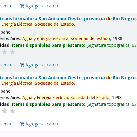
eserva
Agregar al carrito
 transformadora San Antonio Oeste, provincia
de
Río Negro
y
Energía
Eléctrica,
Sociedad
de
l
Estado
.
spañol
enos Aires:
Agua
y
energía
eléctrica,
sociedad
de
l
estado
, 1988
lidad:
Ítems disponibles para préstamo:
Signatura topográfica:
62
eserva
Agregar al carrito
 transformadora San Antonio Oeste, provincia
de
Río Negro
y
Energía
Eléctrica,
Sociedad
de
l
Estado
.
spañol
enos Aires:
Agua
y
Energía
Eléctrica,
Sociedad
de
l
Estado
, 1998
lidad:
Ítems disponibles para préstamo:
Signatura topográfica:
62
eserva
Agregar al carrito