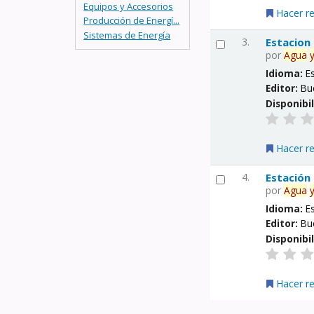
Equipos y Accesorios
Hacer r
Producción de Energí...
Sistemas de Energía
3.
Estacion
por
Agua
Idioma:
E
Editor:
Bu
Disponibi
Hacer r
4.
Estación
por
Agua
Idioma:
E
Editor:
Bu
Disponibi
Hacer r