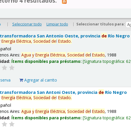
tornó 4 resultados.
|
Seleccionar todo
Limpiar todo
|
Seleccionar títulos para:
o
 transformadora San Antonio Oeste, provincia
de
Río Negro
y
Energía
Eléctrica,
Sociedad
de
l
Estado
.
spañol
enos Aires:
Agua
y
Energía
Eléctrica,
Sociedad
de
l
Estado
, 1988
lidad:
Ítems disponibles para préstamo:
Signatura topográfica:
62
eserva
Agregar al carrito
 transformadora San Antoni Oeste, provincia
de
Río Negro
y
Energía
Eléctrica,
Sociedad
de
l
Estado
.
spañol
enos Aires:
Agua
y
Energía
Eléctrica,
Sociedad
de
l
Estado
, 1988
lidad:
Ítems disponibles para préstamo:
Signatura topográfica:
62