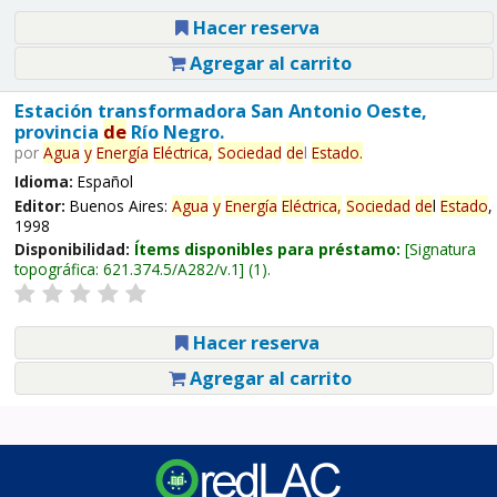
Hacer reserva
Agregar al carrito
Estación transformadora San Antonio Oeste,
provincia
de
Río Negro.
por
Agua
y
Energía
Eléctrica,
Sociedad
de
l
Estado
.
Idioma:
Español
Editor:
Buenos Aires:
Agua
y
Energía
Eléctrica,
Sociedad
de
l
Estado
,
1998
Disponibilidad:
Ítems disponibles para préstamo:
Signatura
topográfica:
621.374.5/A282/v.1
(1).
Hacer reserva
Agregar al carrito