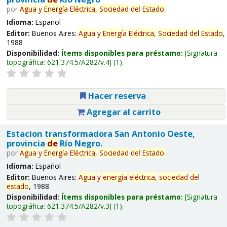
por
Agua
y
Energía
Eléctrica,
Sociedad
de
l
Estado
.
Idioma:
Español
Editor:
Buenos Aires:
Agua
y
Energía
Eléctrica,
Sociedad
de
l
Estado
,
1988
Disponibilidad:
Ítems disponibles para préstamo:
Signatura
topográfica:
621.374.5/A282/v.4
(1).
Hacer reserva
Agregar al carrito
Estacion transformadora San Antonio Oeste,
provincia
de
Río Negro.
por
Agua
y
Energía
Eléctrica,
Sociedad
de
l
Estado
.
Idioma:
Español
Editor:
Buenos Aires:
Agua
y
energía
eléctrica,
sociedad
de
l
estado
, 1988
Disponibilidad:
Ítems disponibles para préstamo:
Signatura
topográfica:
621.374.5/A282/v.3
(1).