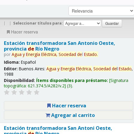
|
|
Seleccionar títulos para:
Hacer reserva
Estación transformadora San Antonio Oeste,
provincia
de
Río Negro
por
Agua
y
Energía
Eléctrica,
Sociedad
de
l
Estado
.
Idioma:
Español
Editor:
Buenos Aires:
Agua
y
Energía
Eléctrica,
Sociedad
de
l
Estado
,
1988
Disponibilidad:
Ítems disponibles para préstamo:
Signatura
topográfica:
621.374.5/A282/v.2
(3).
Hacer reserva
Agregar al carrito
Estación transformadora San Antoni Oeste,
provincia
de
Río Negro