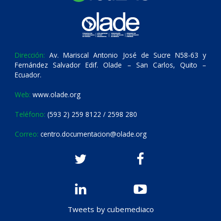
Dirección:
Av. Mariscal Antonio José de Sucre N58-63 y
Fernández Salvador Edif. Olade – San Carlos, Quito –
Ecuador.
Web:
www.olade.org
Teléfono:
(593 2) 259 8122 / 2598 280
Correo:
centro.documentacion@olade.org
Tweets by cubemediaco