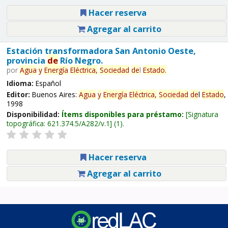
Hacer reserva
Agregar al carrito
Estación transformadora San Antonio Oeste,
provincia
de
Río Negro.
por
Agua
y
Energía
Eléctrica,
Sociedad
de
l
Estado
.
Idioma:
Español
Editor:
Buenos Aires:
Agua
y
Energía
Eléctrica,
Sociedad
de
l
Estado
,
1998
Disponibilidad:
Ítems disponibles para préstamo:
Signatura
topográfica:
621.374.5/A282/v.1
(1).
Hacer reserva
Agregar al carrito