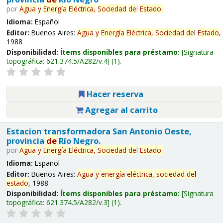
por
Agua
y
Energía
Eléctrica,
Sociedad
de
l
Estado
.
Idioma:
Español
Editor:
Buenos Aires:
Agua
y
Energía
Eléctrica,
Sociedad
de
l
Estado
,
1988
Disponibilidad:
Ítems disponibles para préstamo:
Signatura
topográfica:
621.374.5/A282/v.4
(1).
Hacer reserva
Agregar al carrito
Estacion transformadora San Antonio Oeste,
provincia
de
Río Negro.
por
Agua
y
Energía
Eléctrica,
Sociedad
de
l
Estado
.
Idioma:
Español
Editor:
Buenos Aires:
Agua
y
energía
eléctrica,
sociedad
de
l
estado
, 1988
Disponibilidad:
Ítems disponibles para préstamo:
Signatura
topográfica:
621.374.5/A282/v.3
(1).