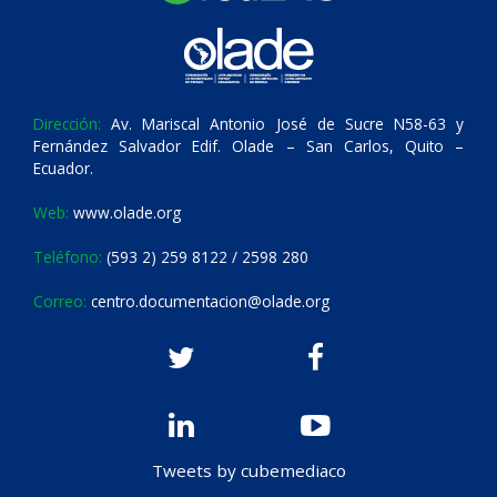
Dirección:
Av. Mariscal Antonio José de Sucre N58-63 y
Fernández Salvador Edif. Olade – San Carlos, Quito –
Ecuador.
Web:
www.olade.org
Teléfono:
(593 2) 259 8122 / 2598 280
Correo:
centro.documentacion@olade.org
Tweets by cubemediaco