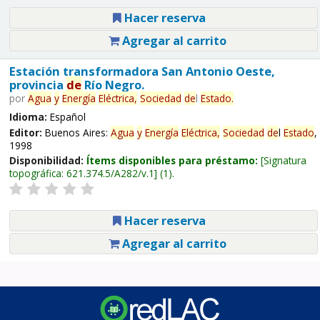
Hacer reserva
Agregar al carrito
Estación transformadora San Antonio Oeste,
provincia
de
Río Negro.
por
Agua
y
Energía
Eléctrica,
Sociedad
de
l
Estado
.
Idioma:
Español
Editor:
Buenos Aires:
Agua
y
Energía
Eléctrica,
Sociedad
de
l
Estado
,
1998
Disponibilidad:
Ítems disponibles para préstamo:
Signatura
topográfica:
621.374.5/A282/v.1
(1).
Hacer reserva
Agregar al carrito