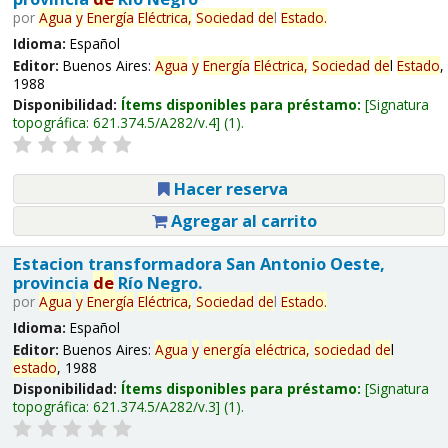
por
Agua
y
Energía
Eléctrica,
Sociedad
de
l
Estado
.
Idioma:
Español
Editor:
Buenos Aires:
Agua
y
Energía
Eléctrica,
Sociedad
de
l
Estado
,
1988
Disponibilidad:
Ítems disponibles para préstamo:
Signatura
topográfica:
621.374.5/A282/v.4
(1).
Hacer reserva
Agregar al carrito
Estacion transformadora San Antonio Oeste,
provincia
de
Río Negro.
por
Agua
y
Energía
Eléctrica,
Sociedad
de
l
Estado
.
Idioma:
Español
Editor:
Buenos Aires:
Agua
y
energía
eléctrica,
sociedad
de
l
estado
, 1988
Disponibilidad:
Ítems disponibles para préstamo:
Signatura
topográfica:
621.374.5/A282/v.3
(1).