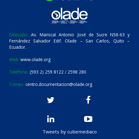
Dirección:
Av. Mariscal Antonio José de Sucre N58-63 y
Fernández Salvador Edif. Olade – San Carlos, Quito –
Ecuador.
Web:
www.olade.org
Teléfono:
(593 2) 259 8122 / 2598 280
Correo:
centro.documentacion@olade.org
Tweets by cubemediaco