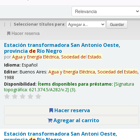
|
|
Seleccionar títulos para:
Hacer reserva
Estación transformadora San Antonio Oeste,
provincia
de
Río Negro
por
Agua
y
Energía
Eléctrica,
Sociedad
de
l
Estado
.
Idioma:
Español
Editor:
Buenos Aires:
Agua
y
Energía
Eléctrica,
Sociedad
de
l
Estado
,
1988
Disponibilidad:
Ítems disponibles para préstamo:
Signatura
topográfica:
621.374.5/A282/v.2
(3).
Hacer reserva
Agregar al carrito
Estación transformadora San Antoni Oeste,
provincia
de
Río Negro