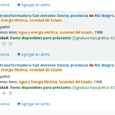
eserva
Agregar al carrito
 transformadora San Antonio Oeste, provincia
de
Río Negro
y
Energía
Eléctrica,
Sociedad
de
l
Estado
.
spañol
enos Aires:
Agua
y
energía
eléctrica,
sociedad
de
l
estado
, 1988
lidad:
Ítems disponibles para préstamo:
Signatura topográfica:
62
eserva
Agregar al carrito
 transformadora San Antonio Oeste, provincia
de
Río Negro
y
Energía
Eléctrica,
Sociedad
de
l
Estado
.
spañol
enos Aires:
Agua
y
Energía
Eléctrica,
Sociedad
de
l
Estado
, 1998
lidad:
Ítems disponibles para préstamo:
Signatura topográfica:
62
eserva
Agregar al carrito