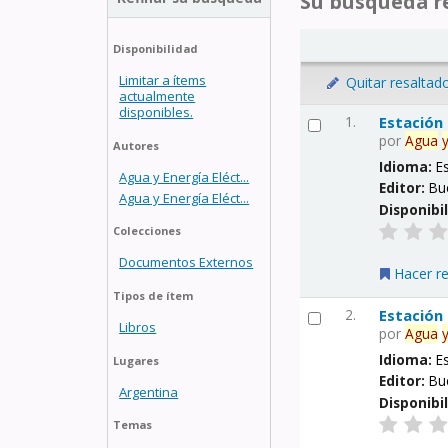
Su búsqueda re
Disponibilidad
Limitar a ítems
Quitar resaltad
actualmente
disponibles.
1.
Estación
por
Agua
Autores
Idioma:
E
Agua y Energía Eléct...
Editor:
Bu
Agua y Energía Eléct...
Disponibi
Colecciones
Documentos Externos
Hacer r
Tipos de ítem
2.
Estación
Libros
por
Agua
Idioma:
E
Lugares
Editor:
Bu
Argentina
Disponibi
Temas