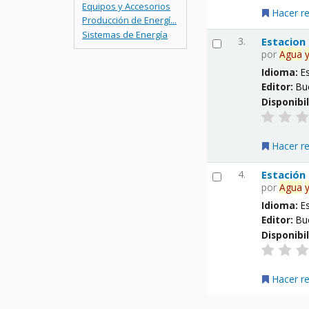
Equipos y Accesorios
Hacer r
Producción de Energí...
Sistemas de Energía
3.
Estacion
por
Agua
Idioma:
E
Editor:
Bu
Disponibi
Hacer r
4.
Estación
por
Agua
Idioma:
E
Editor:
Bu
Disponibi
Hacer r