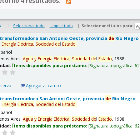
tornó 4 resultados.
|
Seleccionar todo
Limpiar todo
|
Seleccionar títulos para:
o
 transformadora San Antonio Oeste, provincia
de
Río Negro
y
Energía
Eléctrica,
Sociedad
de
l
Estado
.
spañol
enos Aires:
Agua
y
Energía
Eléctrica,
Sociedad
de
l
Estado
, 1988
lidad:
Ítems disponibles para préstamo:
Signatura topográfica:
62
eserva
Agregar al carrito
 transformadora San Antoni Oeste, provincia
de
Río Negro
y
Energía
Eléctrica,
Sociedad
de
l
Estado
.
spañol
enos Aires:
Agua
y
Energía
Eléctrica,
Sociedad
de
l
Estado
, 1988
lidad:
Ítems disponibles para préstamo:
Signatura topográfica:
62