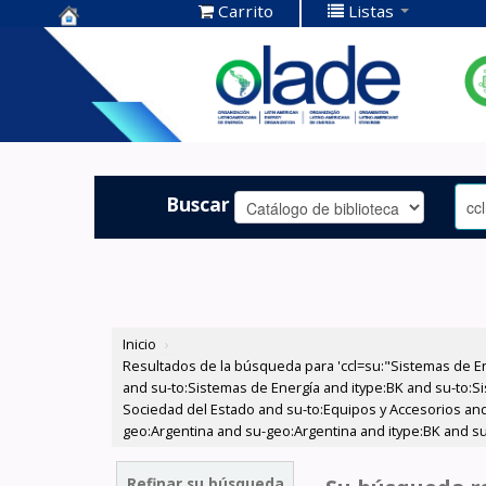
Carrito
Listas
Centro de
Documentación
OLADE -
Buscar
Inicio
›
Resultados de la búsqueda para 'ccl=su:"Sistemas de E
and su-to:Sistemas de Energía and itype:BK and su-to:Si
Sociedad del Estado and su-to:Equipos y Accesorios and
geo:Argentina and su-geo:Argentina and itype:BK and su
Refinar su búsqueda