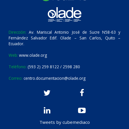
Dirección:
Av. Mariscal Antonio José de Sucre N58-63 y
Fernández Salvador Edif. Olade – San Carlos, Quito –
Ecuador.
Web:
www.olade.org
Teléfono:
(593 2) 259 8122 / 2598 280
Correo:
centro.documentacion@olade.org
Tweets by cubemediaco