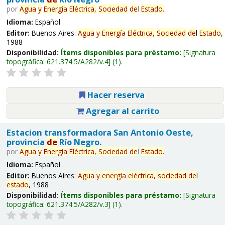
por
Agua
y
Energía
Eléctrica,
Sociedad
de
l
Estado
.
Idioma:
Español
Editor:
Buenos Aires:
Agua
y
Energía
Eléctrica,
Sociedad
de
l
Estado
,
1988
Disponibilidad:
Ítems disponibles para préstamo:
Signatura
topográfica:
621.374.5/A282/v.4
(1).
Hacer reserva
Agregar al carrito
Estacion transformadora San Antonio Oeste,
provincia
de
Río Negro.
por
Agua
y
Energía
Eléctrica,
Sociedad
de
l
Estado
.
Idioma:
Español
Editor:
Buenos Aires:
Agua
y
energía
eléctrica,
sociedad
de
l
estado
, 1988
Disponibilidad:
Ítems disponibles para préstamo:
Signatura
topográfica:
621.374.5/A282/v.3
(1).