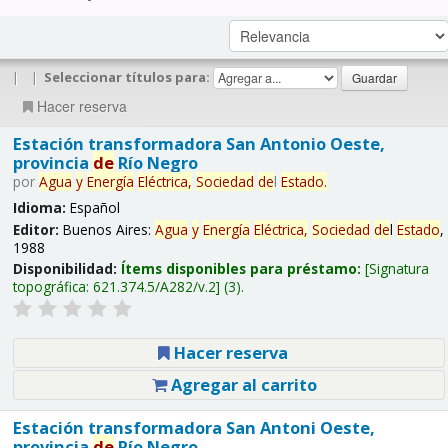
|
|
Seleccionar títulos para:
Hacer reserva
Estación transformadora San Antonio Oeste,
provincia
de
Río Negro
por
Agua
y
Energía
Eléctrica,
Sociedad
de
l
Estado
.
Idioma:
Español
Editor:
Buenos Aires:
Agua
y
Energía
Eléctrica,
Sociedad
de
l
Estado
,
1988
Disponibilidad:
Ítems disponibles para préstamo:
Signatura
topográfica:
621.374.5/A282/v.2
(3).
Hacer reserva
Agregar al carrito
Estación transformadora San Antoni Oeste,
provincia
de
Río Negro