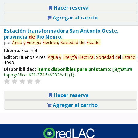
Hacer reserva
Agregar al carrito
Estación transformadora San Antonio Oeste,
provincia
de
Río Negro.
por
Agua
y
Energía
Eléctrica,
Sociedad
de
l
Estado
.
Idioma:
Español
Editor:
Buenos Aires:
Agua
y
Energía
Eléctrica,
Sociedad
de
l
Estado
,
1998
Disponibilidad:
Ítems disponibles para préstamo:
Signatura
topográfica:
621.374.5/A282/v.1
(1).
Hacer reserva
Agregar al carrito