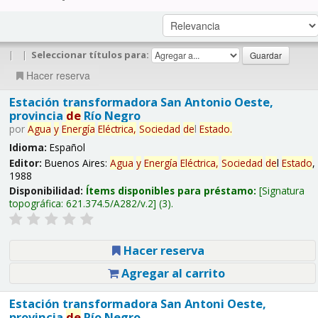
|
|
Seleccionar títulos para:
Hacer reserva
Estación transformadora San Antonio Oeste,
provincia
de
Río Negro
por
Agua
y
Energía
Eléctrica,
Sociedad
de
l
Estado
.
Idioma:
Español
Editor:
Buenos Aires:
Agua
y
Energía
Eléctrica,
Sociedad
de
l
Estado
,
1988
Disponibilidad:
Ítems disponibles para préstamo:
Signatura
topográfica:
621.374.5/A282/v.2
(3).
Hacer reserva
Agregar al carrito
Estación transformadora San Antoni Oeste,
provincia
de
Río Negro