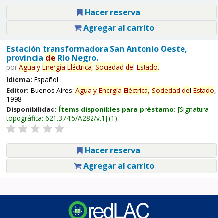
Hacer reserva
Agregar al carrito
Estación transformadora San Antonio Oeste,
provincia
de
Río Negro.
por
Agua
y
Energía
Eléctrica,
Sociedad
de
l
Estado
.
Idioma:
Español
Editor:
Buenos Aires:
Agua
y
Energía
Eléctrica,
Sociedad
de
l
Estado
,
1998
Disponibilidad:
Ítems disponibles para préstamo:
Signatura
topográfica:
621.374.5/A282/v.1
(1).
Hacer reserva
Agregar al carrito