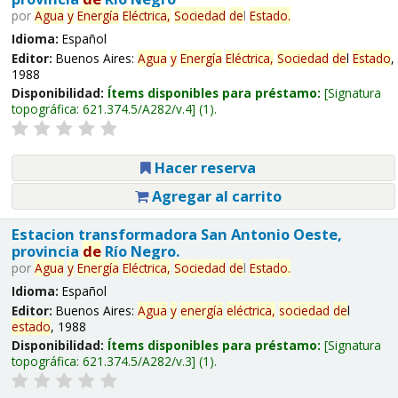
por
Agua
y
Energía
Eléctrica,
Sociedad
de
l
Estado
.
Idioma:
Español
Editor:
Buenos Aires:
Agua
y
Energía
Eléctrica,
Sociedad
de
l
Estado
,
1988
Disponibilidad:
Ítems disponibles para préstamo:
Signatura
topográfica:
621.374.5/A282/v.4
(1).
Hacer reserva
Agregar al carrito
Estacion transformadora San Antonio Oeste,
provincia
de
Río Negro.
por
Agua
y
Energía
Eléctrica,
Sociedad
de
l
Estado
.
Idioma:
Español
Editor:
Buenos Aires:
Agua
y
energía
eléctrica,
sociedad
de
l
estado
, 1988
Disponibilidad:
Ítems disponibles para préstamo:
Signatura
topográfica:
621.374.5/A282/v.3
(1).