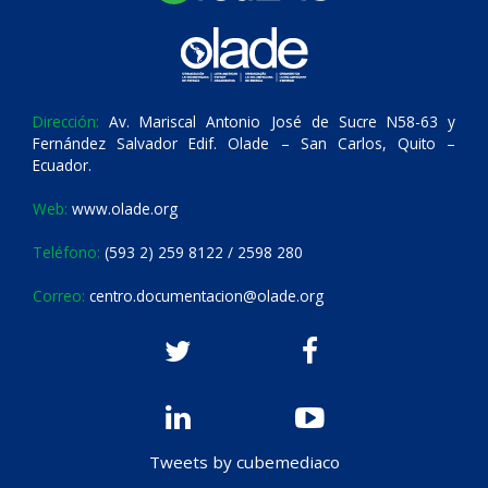
Dirección:
Av. Mariscal Antonio José de Sucre N58-63 y
Fernández Salvador Edif. Olade – San Carlos, Quito –
Ecuador.
Web:
www.olade.org
Teléfono:
(593 2) 259 8122 / 2598 280
Correo:
centro.documentacion@olade.org
Tweets by cubemediaco