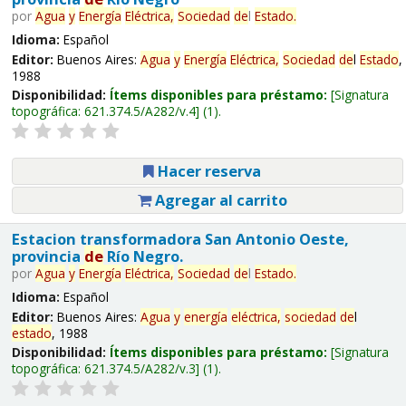
por
Agua
y
Energía
Eléctrica,
Sociedad
de
l
Estado
.
Idioma:
Español
Editor:
Buenos Aires:
Agua
y
Energía
Eléctrica,
Sociedad
de
l
Estado
,
1988
Disponibilidad:
Ítems disponibles para préstamo:
Signatura
topográfica:
621.374.5/A282/v.4
(1).
Hacer reserva
Agregar al carrito
Estacion transformadora San Antonio Oeste,
provincia
de
Río Negro.
por
Agua
y
Energía
Eléctrica,
Sociedad
de
l
Estado
.
Idioma:
Español
Editor:
Buenos Aires:
Agua
y
energía
eléctrica,
sociedad
de
l
estado
, 1988
Disponibilidad:
Ítems disponibles para préstamo:
Signatura
topográfica:
621.374.5/A282/v.3
(1).