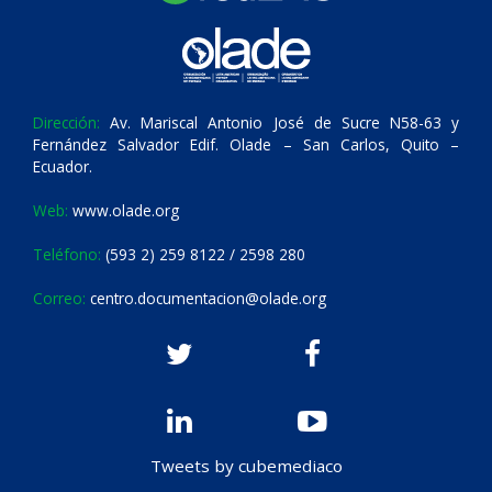
Dirección:
Av. Mariscal Antonio José de Sucre N58-63 y
Fernández Salvador Edif. Olade – San Carlos, Quito –
Ecuador.
Web:
www.olade.org
Teléfono:
(593 2) 259 8122 / 2598 280
Correo:
centro.documentacion@olade.org
Tweets by cubemediaco