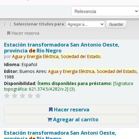
|
|
Seleccionar títulos para:
Hacer reserva
Estación transformadora San Antonio Oeste,
provincia
de
Río Negro
por
Agua
y
Energía
Eléctrica,
Sociedad
de
l
Estado
.
Idioma:
Español
Editor:
Buenos Aires:
Agua
y
Energía
Eléctrica,
Sociedad
de
l
Estado
,
1988
Disponibilidad:
Ítems disponibles para préstamo:
Signatura
topográfica:
621.374.5/A282/v.2
(3).
Hacer reserva
Agregar al carrito
Estación transformadora San Antoni Oeste,
provincia
de
Río Negro