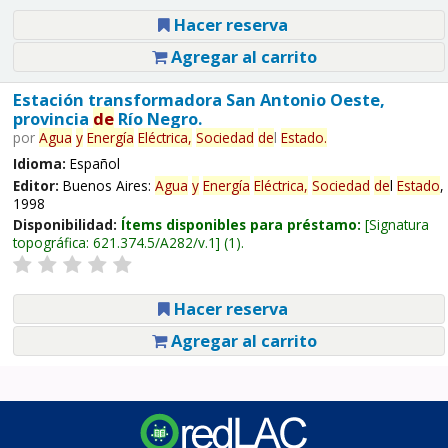
Hacer reserva
Agregar al carrito
Estación transformadora San Antonio Oeste,
provincia
de
Río Negro.
por
Agua
y
Energía
Eléctrica,
Sociedad
de
l
Estado
.
Idioma:
Español
Editor:
Buenos Aires:
Agua
y
Energía
Eléctrica,
Sociedad
de
l
Estado
,
1998
Disponibilidad:
Ítems disponibles para préstamo:
Signatura
topográfica:
621.374.5/A282/v.1
(1).
Hacer reserva
Agregar al carrito