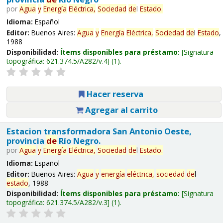
por
Agua
y
Energía
Eléctrica,
Sociedad
de
l
Estado
.
Idioma:
Español
Editor:
Buenos Aires:
Agua
y
Energía
Eléctrica,
Sociedad
de
l
Estado
,
1988
Disponibilidad:
Ítems disponibles para préstamo:
Signatura
topográfica:
621.374.5/A282/v.4
(1).
Hacer reserva
Agregar al carrito
Estacion transformadora San Antonio Oeste,
provincia
de
Río Negro.
por
Agua
y
Energía
Eléctrica,
Sociedad
de
l
Estado
.
Idioma:
Español
Editor:
Buenos Aires:
Agua
y
energía
eléctrica,
sociedad
de
l
estado
, 1988
Disponibilidad:
Ítems disponibles para préstamo:
Signatura
topográfica:
621.374.5/A282/v.3
(1).