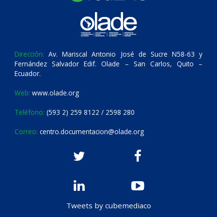
Dirección:
Av. Mariscal Antonio José de Sucre N58-63 y
Fernández Salvador Edif. Olade – San Carlos, Quito –
Ecuador.
Web:
www.olade.org
Teléfono:
(593 2) 259 8122 / 2598 280
Correo:
centro.documentacion@olade.org
Tweets by cubemediaco