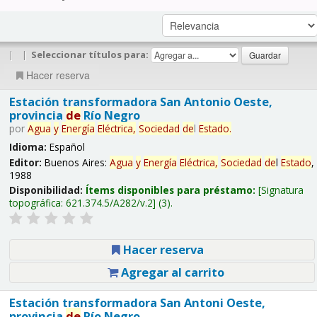
|
|
Seleccionar títulos para:
Hacer reserva
Estación transformadora San Antonio Oeste,
provincia
de
Río Negro
por
Agua
y
Energía
Eléctrica,
Sociedad
de
l
Estado
.
Idioma:
Español
Editor:
Buenos Aires:
Agua
y
Energía
Eléctrica,
Sociedad
de
l
Estado
,
1988
Disponibilidad:
Ítems disponibles para préstamo:
Signatura
topográfica:
621.374.5/A282/v.2
(3).
Hacer reserva
Agregar al carrito
Estación transformadora San Antoni Oeste,
provincia
de
Río Negro