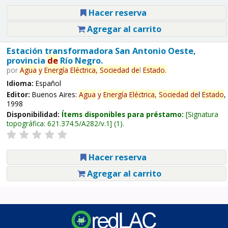
Hacer reserva
Agregar al carrito
Estación transformadora San Antonio Oeste,
provincia
de
Río Negro.
por
Agua
y
Energía
Eléctrica,
Sociedad
de
l
Estado
.
Idioma:
Español
Editor:
Buenos Aires:
Agua
y
Energía
Eléctrica,
Sociedad
de
l
Estado
,
1998
Disponibilidad:
Ítems disponibles para préstamo:
Signatura
topográfica:
621.374.5/A282/v.1
(1).
Hacer reserva
Agregar al carrito