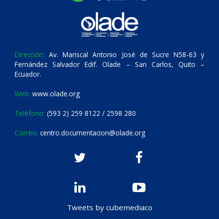
Dirección:
Av. Mariscal Antonio José de Sucre N58-63 y
Fernández Salvador Edif. Olade – San Carlos, Quito –
Ecuador.
Web:
www.olade.org
Teléfono:
(593 2) 259 8122 / 2598 280
Correo:
centro.documentacion@olade.org
Tweets by cubemediaco