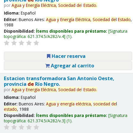
por
Agua
y
Energía
Eléctrica,
Sociedad
de
l
Estado
.
Idioma:
Español
Editor:
Buenos Aires:
Agua
y
Energía
Eléctrica,
Sociedad
de
l
Estado
,
1988
Disponibilidad:
Ítems disponibles para préstamo:
Signatura
topográfica:
621.374.5/A282/v.4
(1).
Hacer reserva
Agregar al carrito
Estacion transformadora San Antonio Oeste,
provincia
de
Río Negro.
por
Agua
y
Energía
Eléctrica,
Sociedad
de
l
Estado
.
Idioma:
Español
Editor:
Buenos Aires:
Agua
y
energía
eléctrica,
sociedad
de
l
estado
, 1988
Disponibilidad:
Ítems disponibles para préstamo:
Signatura
topográfica:
621.374.5/A282/v.3
(1).