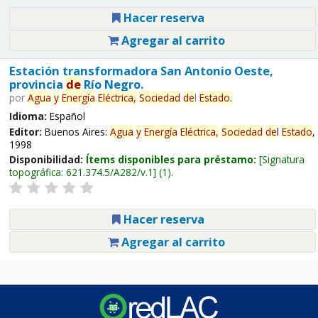
Hacer reserva
Agregar al carrito
Estación transformadora San Antonio Oeste,
provincia
de
Río Negro.
por
Agua
y
Energía
Eléctrica,
Sociedad
de
l
Estado
.
Idioma:
Español
Editor:
Buenos Aires:
Agua
y
Energía
Eléctrica,
Sociedad
de
l
Estado
,
1998
Disponibilidad:
Ítems disponibles para préstamo:
Signatura
topográfica:
621.374.5/A282/v.1
(1).
Hacer reserva
Agregar al carrito