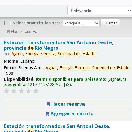
|
|
Seleccionar títulos para:
Hacer reserva
Estación transformadora San Antonio Oeste,
provincia
de
Río Negro
por
Agua
y
Energía
Eléctrica,
Sociedad
de
l
Estado
.
Idioma:
Español
Editor:
Buenos Aires:
Agua
y
Energía
Eléctrica,
Sociedad
de
l
Estado
,
1988
Disponibilidad:
Ítems disponibles para préstamo:
Signatura
topográfica:
621.374.5/A282/v.2
(3).
Hacer reserva
Agregar al carrito
Estación transformadora San Antoni Oeste,
provincia
de
Río Negro