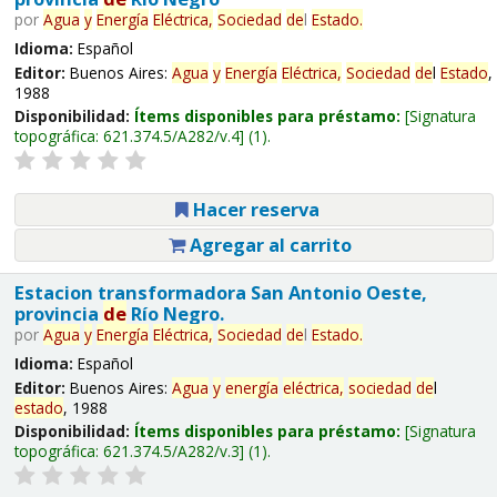
por
Agua
y
Energía
Eléctrica,
Sociedad
de
l
Estado
.
Idioma:
Español
Editor:
Buenos Aires:
Agua
y
Energía
Eléctrica,
Sociedad
de
l
Estado
,
1988
Disponibilidad:
Ítems disponibles para préstamo:
Signatura
topográfica:
621.374.5/A282/v.4
(1).
Hacer reserva
Agregar al carrito
Estacion transformadora San Antonio Oeste,
provincia
de
Río Negro.
por
Agua
y
Energía
Eléctrica,
Sociedad
de
l
Estado
.
Idioma:
Español
Editor:
Buenos Aires:
Agua
y
energía
eléctrica,
sociedad
de
l
estado
, 1988
Disponibilidad:
Ítems disponibles para préstamo:
Signatura
topográfica:
621.374.5/A282/v.3
(1).