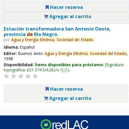
Hacer reserva
Agregar al carrito
Estación transformadora San Antonio Oeste,
provincia
de
Río Negro.
por
Agua
y
Energía
Eléctrica,
Sociedad
de
l
Estado
.
Idioma:
Español
Editor:
Buenos Aires:
Agua
y
Energía
Eléctrica,
Sociedad
de
l
Estado
,
1998
Disponibilidad:
Ítems disponibles para préstamo:
Signatura
topográfica:
621.374.5/A282/v.1
(1).
Hacer reserva
Agregar al carrito