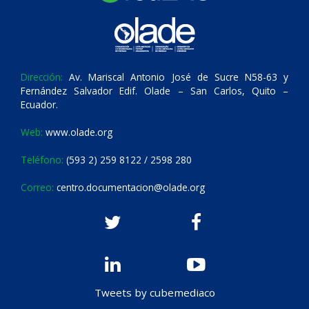
Dirección:
Av. Mariscal Antonio José de Sucre N58-63 y
Fernández Salvador Edif. Olade – San Carlos, Quito –
Ecuador.
Web:
www.olade.org
Teléfono:
(593 2) 259 8122 / 2598 280
Correo:
centro.documentacion@olade.org
Tweets by cubemediaco