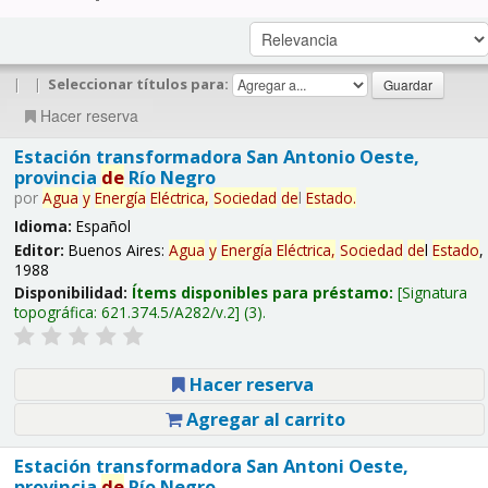
|
|
Seleccionar títulos para:
Hacer reserva
Estación transformadora San Antonio Oeste,
provincia
de
Río Negro
por
Agua
y
Energía
Eléctrica,
Sociedad
de
l
Estado
.
Idioma:
Español
Editor:
Buenos Aires:
Agua
y
Energía
Eléctrica,
Sociedad
de
l
Estado
,
1988
Disponibilidad:
Ítems disponibles para préstamo:
Signatura
topográfica:
621.374.5/A282/v.2
(3).
Hacer reserva
Agregar al carrito
Estación transformadora San Antoni Oeste,
provincia
de
Río Negro