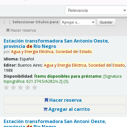
|
|
Seleccionar títulos para:
Hacer reserva
Estación transformadora San Antonio Oeste,
provincia
de
Río Negro
por
Agua
y
Energía
Eléctrica,
Sociedad
de
l
Estado
.
Idioma:
Español
Editor:
Buenos Aires:
Agua
y
Energía
Eléctrica,
Sociedad
de
l
Estado
,
1988
Disponibilidad:
Ítems disponibles para préstamo:
Signatura
topográfica:
621.374.5/A282/v.2
(3).
Hacer reserva
Agregar al carrito
Estación transformadora San Antoni Oeste,
provincia
de
Río Negro