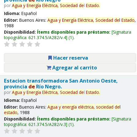
por
Agua
y
Energía
Eléctrica,
Sociedad
de
l
Estado
.
Idioma:
Español
Editor:
Buenos Aires:
Agua
y
Energía
Eléctrica,
Sociedad
de
l
Estado
,
1988
Disponibilidad:
Ítems disponibles para préstamo:
Signatura
topográfica:
621.374.5/A282/v.4
(1).
Hacer reserva
Agregar al carrito
Estacion transformadora San Antonio Oeste,
provincia
de
Río Negro.
por
Agua
y
Energía
Eléctrica,
Sociedad
de
l
Estado
.
Idioma:
Español
Editor:
Buenos Aires:
Agua
y
energía
eléctrica,
sociedad
de
l
estado
, 1988
Disponibilidad:
Ítems disponibles para préstamo:
Signatura
topográfica:
621.374.5/A282/v.3
(1).