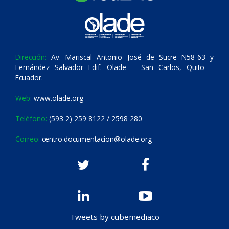
Dirección:
Av. Mariscal Antonio José de Sucre N58-63 y
Fernández Salvador Edif. Olade – San Carlos, Quito –
Ecuador.
Web:
www.olade.org
Teléfono:
(593 2) 259 8122 / 2598 280
Correo:
centro.documentacion@olade.org
Tweets by cubemediaco