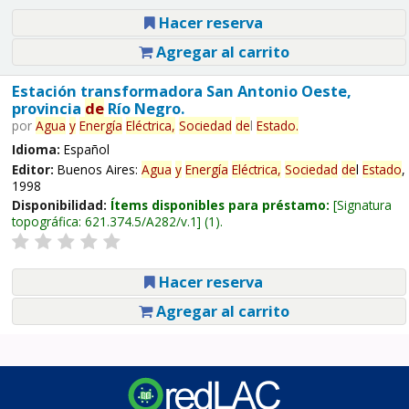
Hacer reserva
Agregar al carrito
Estación transformadora San Antonio Oeste,
provincia
de
Río Negro.
por
Agua
y
Energía
Eléctrica,
Sociedad
de
l
Estado
.
Idioma:
Español
Editor:
Buenos Aires:
Agua
y
Energía
Eléctrica,
Sociedad
de
l
Estado
,
1998
Disponibilidad:
Ítems disponibles para préstamo:
Signatura
topográfica:
621.374.5/A282/v.1
(1).
Hacer reserva
Agregar al carrito