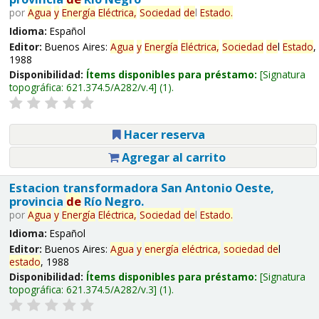
por
Agua
y
Energía
Eléctrica,
Sociedad
de
l
Estado
.
Idioma:
Español
Editor:
Buenos Aires:
Agua
y
Energía
Eléctrica,
Sociedad
de
l
Estado
,
1988
Disponibilidad:
Ítems disponibles para préstamo:
Signatura
topográfica:
621.374.5/A282/v.4
(1).
Hacer reserva
Agregar al carrito
Estacion transformadora San Antonio Oeste,
provincia
de
Río Negro.
por
Agua
y
Energía
Eléctrica,
Sociedad
de
l
Estado
.
Idioma:
Español
Editor:
Buenos Aires:
Agua
y
energía
eléctrica,
sociedad
de
l
estado
, 1988
Disponibilidad:
Ítems disponibles para préstamo:
Signatura
topográfica:
621.374.5/A282/v.3
(1).