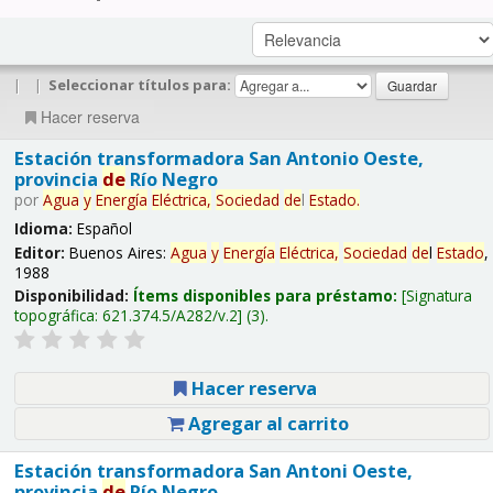
|
|
Seleccionar títulos para:
Hacer reserva
Estación transformadora San Antonio Oeste,
provincia
de
Río Negro
por
Agua
y
Energía
Eléctrica,
Sociedad
de
l
Estado
.
Idioma:
Español
Editor:
Buenos Aires:
Agua
y
Energía
Eléctrica,
Sociedad
de
l
Estado
,
1988
Disponibilidad:
Ítems disponibles para préstamo:
Signatura
topográfica:
621.374.5/A282/v.2
(3).
Hacer reserva
Agregar al carrito
Estación transformadora San Antoni Oeste,
provincia
de
Río Negro