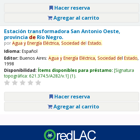
Hacer reserva
Agregar al carrito
Estación transformadora San Antonio Oeste,
provincia
de
Río Negro.
por
Agua
y
Energía
Eléctrica,
Sociedad
de
l
Estado
.
Idioma:
Español
Editor:
Buenos Aires:
Agua
y
Energía
Eléctrica,
Sociedad
de
l
Estado
,
1998
Disponibilidad:
Ítems disponibles para préstamo:
Signatura
topográfica:
621.374.5/A282/v.1
(1).
Hacer reserva
Agregar al carrito