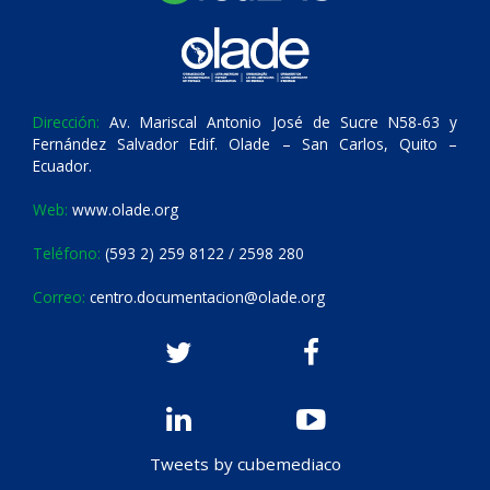
Dirección:
Av. Mariscal Antonio José de Sucre N58-63 y
Fernández Salvador Edif. Olade – San Carlos, Quito –
Ecuador.
Web:
www.olade.org
Teléfono:
(593 2) 259 8122 / 2598 280
Correo:
centro.documentacion@olade.org
Tweets by cubemediaco