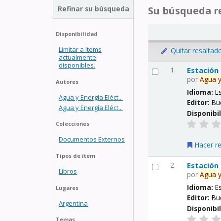
Refinar su búsqueda
Su búsqueda re
Disponibilidad
Limitar a ítems
Quitar resaltad
actualmente
disponibles.
1.
Estación
por
Agua
Autores
Idioma:
E
Agua y Energía Eléct...
Editor:
Bu
Agua y Energía Eléct...
Disponibi
Colecciones
Documentos Externos
Hacer r
Tipos de ítem
2.
Estación
Libros
por
Agua
Idioma:
E
Lugares
Editor:
Bu
Argentina
Disponibi
Temas