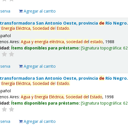
eserva
Agregar al carrito
 transformadora San Antonio Oeste, provincia
de
Río Negro
y
Energía
Eléctrica,
Sociedad
de
l
Estado
.
spañol
enos Aires:
Agua
y
energía
eléctrica,
sociedad
de
l
estado
, 1988
lidad:
Ítems disponibles para préstamo:
Signatura topográfica:
62
eserva
Agregar al carrito
 transformadora San Antonio Oeste, provincia
de
Río Negro
y
Energía
Eléctrica,
Sociedad
de
l
Estado
.
spañol
enos Aires:
Agua
y
Energía
Eléctrica,
Sociedad
de
l
Estado
, 1998
lidad:
Ítems disponibles para préstamo:
Signatura topográfica:
62
eserva
Agregar al carrito