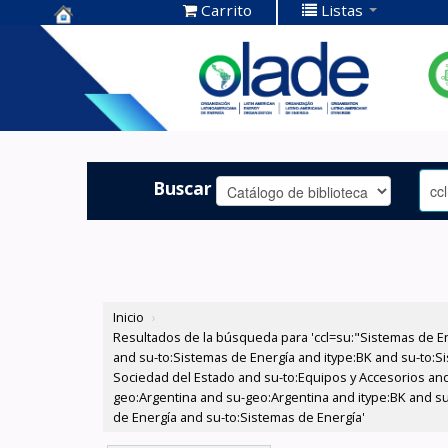
Carrito
Listas
Centro de
Documentación
OLADE -
Buscar
Inicio
›
Resultados de la búsqueda para 'ccl=su:"Sistemas de E
and su-to:Sistemas de Energía and itype:BK and su-to:Si
Sociedad del Estado and su-to:Equipos y Accesorios and
geo:Argentina and su-geo:Argentina and itype:BK and su
de Energía and su-to:Sistemas de Energía'