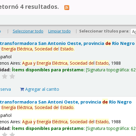
tornó 4 resultados.
|
Seleccionar todo
Limpiar todo
|
Seleccionar títulos para:
o
 transformadora San Antonio Oeste, provincia
de
Río Negro
y
Energía
Eléctrica,
Sociedad
de
l
Estado
.
spañol
enos Aires:
Agua
y
Energía
Eléctrica,
Sociedad
de
l
Estado
, 1988
lidad:
Ítems disponibles para préstamo:
Signatura topográfica:
62
eserva
Agregar al carrito
 transformadora San Antoni Oeste, provincia
de
Río Negro
y
Energía
Eléctrica,
Sociedad
de
l
Estado
.
spañol
enos Aires:
Agua
y
Energía
Eléctrica,
Sociedad
de
l
Estado
, 1988
lidad:
Ítems disponibles para préstamo:
Signatura topográfica:
62