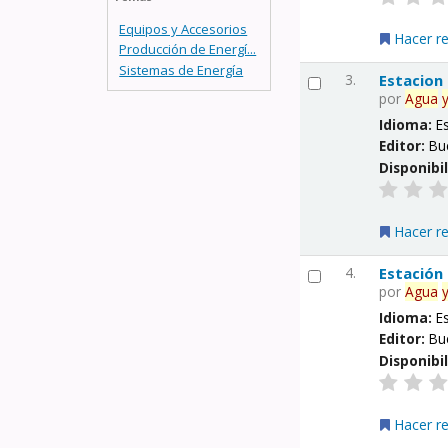
Equipos y Accesorios
Hacer r
Producción de Energí...
Sistemas de Energía
3.
Estacion
por
Agua
Idioma:
E
Editor:
Bu
Disponibi
Hacer r
4.
Estación
por
Agua
Idioma:
E
Editor:
Bu
Disponibi
Hacer r