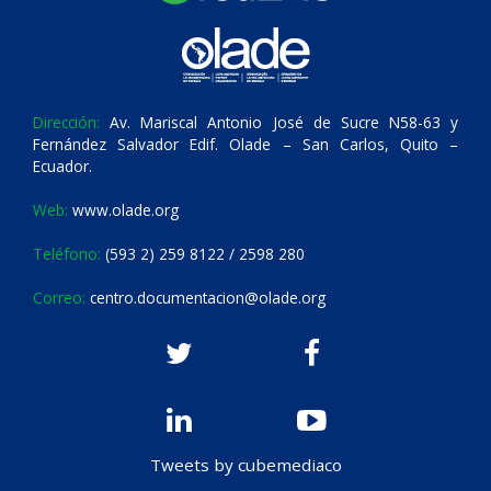
Dirección:
Av. Mariscal Antonio José de Sucre N58-63 y
Fernández Salvador Edif. Olade – San Carlos, Quito –
Ecuador.
Web:
www.olade.org
Teléfono:
(593 2) 259 8122 / 2598 280
Correo:
centro.documentacion@olade.org
Tweets by cubemediaco