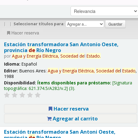
|
|
Seleccionar títulos para:
Hacer reserva
Estación transformadora San Antonio Oeste,
provincia
de
Río Negro
por
Agua
y
Energía
Eléctrica,
Sociedad
de
l
Estado
.
Idioma:
Español
Editor:
Buenos Aires:
Agua
y
Energía
Eléctrica,
Sociedad
de
l
Estado
,
1988
Disponibilidad:
Ítems disponibles para préstamo:
Signatura
topográfica:
621.374.5/A282/v.2
(3).
Hacer reserva
Agregar al carrito
Estación transformadora San Antoni Oeste,
provincia
de
Río Negro