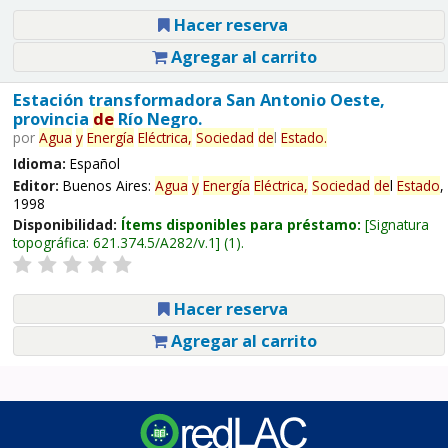
Hacer reserva
Agregar al carrito
Estación transformadora San Antonio Oeste,
provincia
de
Río Negro.
por
Agua
y
Energía
Eléctrica,
Sociedad
de
l
Estado
.
Idioma:
Español
Editor:
Buenos Aires:
Agua
y
Energía
Eléctrica,
Sociedad
de
l
Estado
,
1998
Disponibilidad:
Ítems disponibles para préstamo:
Signatura
topográfica:
621.374.5/A282/v.1
(1).
Hacer reserva
Agregar al carrito