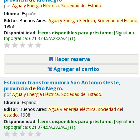
por
Agua
y
Energía
Eléctrica,
Sociedad
de
l
Estado
.
Idioma:
Español
Editor:
Buenos Aires:
Agua
y
Energía
Eléctrica,
Sociedad
de
l
Estado
,
1988
Disponibilidad:
Ítems disponibles para préstamo:
Signatura
topográfica:
621.374.5/A282/v.4
(1).
Hacer reserva
Agregar al carrito
Estacion transformadora San Antonio Oeste,
provincia
de
Río Negro.
por
Agua
y
Energía
Eléctrica,
Sociedad
de
l
Estado
.
Idioma:
Español
Editor:
Buenos Aires:
Agua
y
energía
eléctrica,
sociedad
de
l
estado
, 1988
Disponibilidad:
Ítems disponibles para préstamo:
Signatura
topográfica:
621.374.5/A282/v.3
(1).