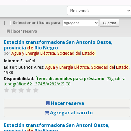
|
|
Seleccionar títulos para:
Hacer reserva
Estación transformadora San Antonio Oeste,
provincia
de
Río Negro
por
Agua
y
Energía
Eléctrica,
Sociedad
de
l
Estado
.
Idioma:
Español
Editor:
Buenos Aires:
Agua
y
Energía
Eléctrica,
Sociedad
de
l
Estado
,
1988
Disponibilidad:
Ítems disponibles para préstamo:
Signatura
topográfica:
621.374.5/A282/v.2
(3).
Hacer reserva
Agregar al carrito
Estación transformadora San Antoni Oeste,
provincia
de
Río Negro