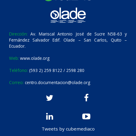
Dirección:
Av. Mariscal Antonio José de Sucre N58-63 y
Fernández Salvador Edif. Olade – San Carlos, Quito –
Ecuador.
Web:
www.olade.org
Teléfono:
(593 2) 259 8122 / 2598 280
Correo:
centro.documentacion@olade.org
Tweets by cubemediaco