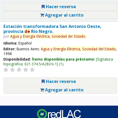
Hacer reserva
Agregar al carrito
Estación transformadora San Antonio Oeste,
provincia
de
Río Negro.
por
Agua
y
Energía
Eléctrica,
Sociedad
de
l
Estado
.
Idioma:
Español
Editor:
Buenos Aires:
Agua
y
Energía
Eléctrica,
Sociedad
de
l
Estado
,
1998
Disponibilidad:
Ítems disponibles para préstamo:
Signatura
topográfica:
621.374.5/A282/v.1
(1).
Hacer reserva
Agregar al carrito