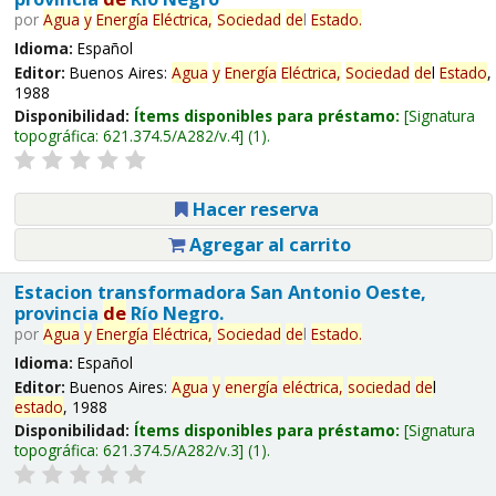
por
Agua
y
Energía
Eléctrica,
Sociedad
de
l
Estado
.
Idioma:
Español
Editor:
Buenos Aires:
Agua
y
Energía
Eléctrica,
Sociedad
de
l
Estado
,
1988
Disponibilidad:
Ítems disponibles para préstamo:
Signatura
topográfica:
621.374.5/A282/v.4
(1).
Hacer reserva
Agregar al carrito
Estacion transformadora San Antonio Oeste,
provincia
de
Río Negro.
por
Agua
y
Energía
Eléctrica,
Sociedad
de
l
Estado
.
Idioma:
Español
Editor:
Buenos Aires:
Agua
y
energía
eléctrica,
sociedad
de
l
estado
, 1988
Disponibilidad:
Ítems disponibles para préstamo:
Signatura
topográfica:
621.374.5/A282/v.3
(1).