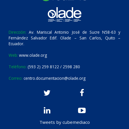
Dirección:
Av. Mariscal Antonio José de Sucre N58-63 y
Fernández Salvador Edif. Olade – San Carlos, Quito –
Ecuador.
Web:
www.olade.org
Teléfono:
(593 2) 259 8122 / 2598 280
Correo:
centro.documentacion@olade.org
Tweets by cubemediaco