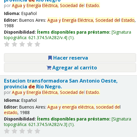
por
Agua
y
Energía
Eléctrica,
Sociedad
de
l
Estado
.
Idioma:
Español
Editor:
Buenos Aires:
Agua
y
Energía
Eléctrica,
Sociedad
de
l
Estado
,
1988
Disponibilidad:
Ítems disponibles para préstamo:
Signatura
topográfica:
621.374.5/A282/v.4
(1).
Hacer reserva
Agregar al carrito
Estacion transformadora San Antonio Oeste,
provincia
de
Río Negro.
por
Agua
y
Energía
Eléctrica,
Sociedad
de
l
Estado
.
Idioma:
Español
Editor:
Buenos Aires:
Agua
y
energía
eléctrica,
sociedad
de
l
estado
, 1988
Disponibilidad:
Ítems disponibles para préstamo:
Signatura
topográfica:
621.374.5/A282/v.3
(1).