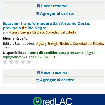
Hacer reserva
Agregar al carrito
Estación transformadora San Antonio Oeste,
provincia
de
Río Negro.
por
Agua
y
Energía
Eléctrica,
Sociedad
de
l
Estado
.
Idioma:
Español
Editor:
Buenos Aires:
Agua
y
Energía
Eléctrica,
Sociedad
de
l
Estado
,
1998
Disponibilidad:
Ítems disponibles para préstamo:
Signatura
topográfica:
621.374.5/A282/v.1
(1).
Hacer reserva
Agregar al carrito