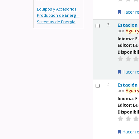
Equipos y Accesorios
Hacer r
Producción de Energí...
Sistemas de Energía
3.
Estacion
por
Agua
Idioma:
E
Editor:
Bu
Disponibi
Hacer r
4.
Estación
por
Agua
Idioma:
E
Editor:
Bu
Disponibi
Hacer r