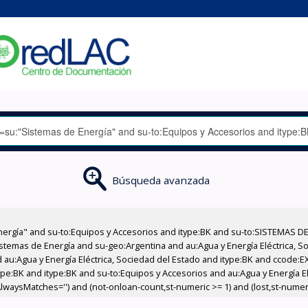
Búsqueda avanzada
nergía" and su-to:Equipos y Accesorios and itype:BK and su-to:SISTEMAS D
stemas de Energía and su-geo:Argentina and au:Agua y Energía Eléctrica, Soc
 au:Agua y Energía Eléctrica, Sociedad del Estado and itype:BK and ccode:E
pe:BK and itype:BK and su-to:Equipos y Accesorios and au:Agua y Energía El
AlwaysMatches='') and (not-onloan-count,st-numeric >= 1) and (lost,st-numeri