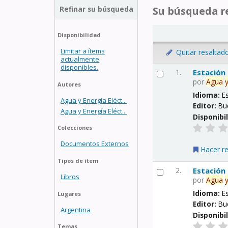
Refinar su búsqueda
Su búsqueda re
Disponibilidad
Limitar a ítems
Quitar resaltad
actualmente
disponibles.
1.
Estación
por
Agua
Autores
Idioma:
E
Agua y Energía Eléct...
Editor:
Bu
Agua y Energía Eléct...
Disponibi
Colecciones
Documentos Externos
Hacer r
Tipos de ítem
2.
Estación
Libros
por
Agua
Idioma:
E
Lugares
Editor:
Bu
Argentina
Disponibi
Temas