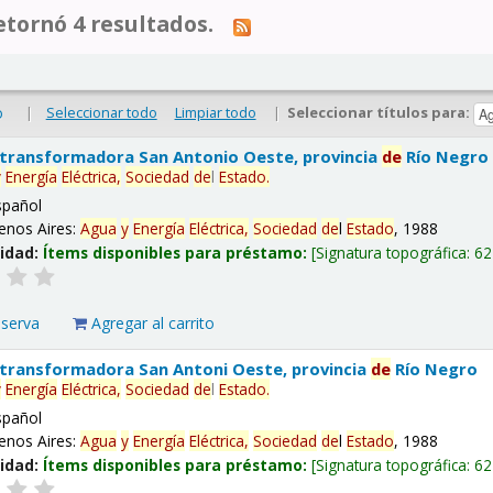
tornó 4 resultados.
|
Seleccionar todo
Limpiar todo
|
Seleccionar títulos para:
o
 transformadora San Antonio Oeste, provincia
de
Río Negro
y
Energía
Eléctrica,
Sociedad
de
l
Estado
.
spañol
enos Aires:
Agua
y
Energía
Eléctrica,
Sociedad
de
l
Estado
, 1988
lidad:
Ítems disponibles para préstamo:
Signatura topográfica:
62
eserva
Agregar al carrito
 transformadora San Antoni Oeste, provincia
de
Río Negro
y
Energía
Eléctrica,
Sociedad
de
l
Estado
.
spañol
enos Aires:
Agua
y
Energía
Eléctrica,
Sociedad
de
l
Estado
, 1988
lidad:
Ítems disponibles para préstamo:
Signatura topográfica:
62