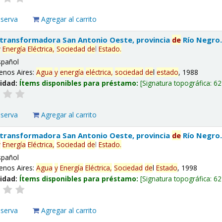
eserva
Agregar al carrito
 transformadora San Antonio Oeste, provincia
de
Río Negro
y
Energía
Eléctrica,
Sociedad
de
l
Estado
.
spañol
enos Aires:
Agua
y
energía
eléctrica,
sociedad
de
l
estado
, 1988
lidad:
Ítems disponibles para préstamo:
Signatura topográfica:
62
eserva
Agregar al carrito
 transformadora San Antonio Oeste, provincia
de
Río Negro
y
Energía
Eléctrica,
Sociedad
de
l
Estado
.
spañol
enos Aires:
Agua
y
Energía
Eléctrica,
Sociedad
de
l
Estado
, 1998
lidad:
Ítems disponibles para préstamo:
Signatura topográfica:
62
eserva
Agregar al carrito