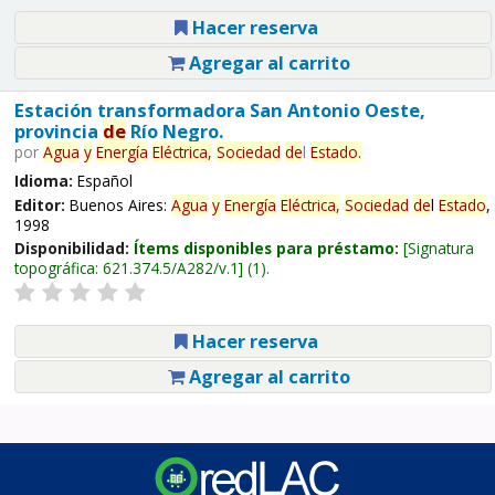
Hacer reserva
Agregar al carrito
Estación transformadora San Antonio Oeste,
provincia
de
Río Negro.
por
Agua
y
Energía
Eléctrica,
Sociedad
de
l
Estado
.
Idioma:
Español
Editor:
Buenos Aires:
Agua
y
Energía
Eléctrica,
Sociedad
de
l
Estado
,
1998
Disponibilidad:
Ítems disponibles para préstamo:
Signatura
topográfica:
621.374.5/A282/v.1
(1).
Hacer reserva
Agregar al carrito