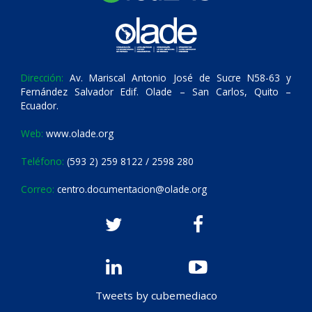
Dirección:
Av. Mariscal Antonio José de Sucre N58-63 y
Fernández Salvador Edif. Olade – San Carlos, Quito –
Ecuador.
Web:
www.olade.org
Teléfono:
(593 2) 259 8122 / 2598 280
Correo:
centro.documentacion@olade.org
Tweets by cubemediaco