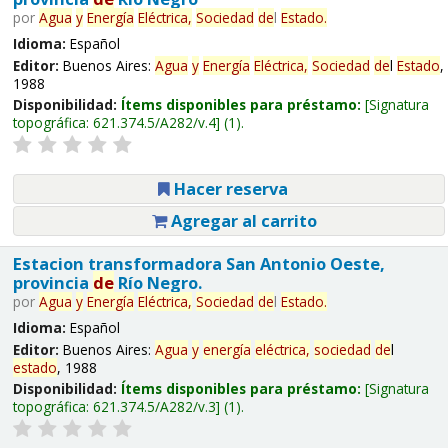
por
Agua
y
Energía
Eléctrica,
Sociedad
de
l
Estado
.
Idioma:
Español
Editor:
Buenos Aires:
Agua
y
Energía
Eléctrica,
Sociedad
de
l
Estado
,
1988
Disponibilidad:
Ítems disponibles para préstamo:
Signatura
topográfica:
621.374.5/A282/v.4
(1).
Hacer reserva
Agregar al carrito
Estacion transformadora San Antonio Oeste,
provincia
de
Río Negro.
por
Agua
y
Energía
Eléctrica,
Sociedad
de
l
Estado
.
Idioma:
Español
Editor:
Buenos Aires:
Agua
y
energía
eléctrica,
sociedad
de
l
estado
, 1988
Disponibilidad:
Ítems disponibles para préstamo:
Signatura
topográfica:
621.374.5/A282/v.3
(1).