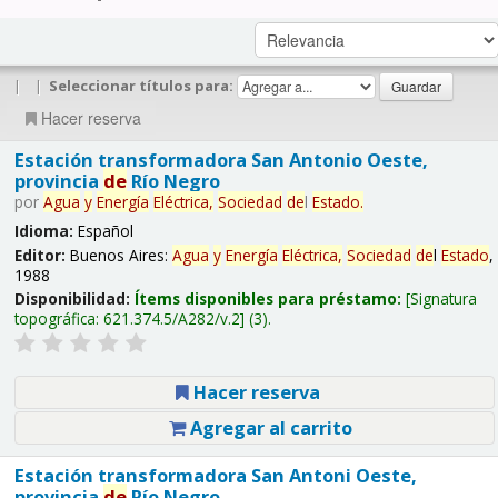
|
|
Seleccionar títulos para:
Hacer reserva
Estación transformadora San Antonio Oeste,
provincia
de
Río Negro
por
Agua
y
Energía
Eléctrica,
Sociedad
de
l
Estado
.
Idioma:
Español
Editor:
Buenos Aires:
Agua
y
Energía
Eléctrica,
Sociedad
de
l
Estado
,
1988
Disponibilidad:
Ítems disponibles para préstamo:
Signatura
topográfica:
621.374.5/A282/v.2
(3).
Hacer reserva
Agregar al carrito
Estación transformadora San Antoni Oeste,
provincia
de
Río Negro