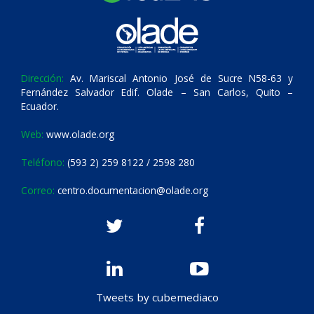
Dirección:
Av. Mariscal Antonio José de Sucre N58-63 y
Fernández Salvador Edif. Olade – San Carlos, Quito –
Ecuador.
Web:
www.olade.org
Teléfono:
(593 2) 259 8122 / 2598 280
Correo:
centro.documentacion@olade.org
Tweets by cubemediaco