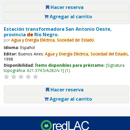
Hacer reserva
Agregar al carrito
Estación transformadora San Antonio Oeste,
provincia
de
Río Negro.
por
Agua
y
Energía
Eléctrica,
Sociedad
de
l
Estado
.
Idioma:
Español
Editor:
Buenos Aires:
Agua
y
Energía
Eléctrica,
Sociedad
de
l
Estado
,
1998
Disponibilidad:
Ítems disponibles para préstamo:
Signatura
topográfica:
621.374.5/A282/v.1
(1).
Hacer reserva
Agregar al carrito