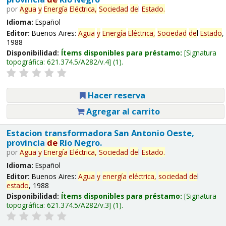
por
Agua
y
Energía
Eléctrica,
Sociedad
de
l
Estado
.
Idioma:
Español
Editor:
Buenos Aires:
Agua
y
Energía
Eléctrica,
Sociedad
de
l
Estado
,
1988
Disponibilidad:
Ítems disponibles para préstamo:
Signatura
topográfica:
621.374.5/A282/v.4
(1).
Hacer reserva
Agregar al carrito
Estacion transformadora San Antonio Oeste,
provincia
de
Río Negro.
por
Agua
y
Energía
Eléctrica,
Sociedad
de
l
Estado
.
Idioma:
Español
Editor:
Buenos Aires:
Agua
y
energía
eléctrica,
sociedad
de
l
estado
, 1988
Disponibilidad:
Ítems disponibles para préstamo:
Signatura
topográfica:
621.374.5/A282/v.3
(1).