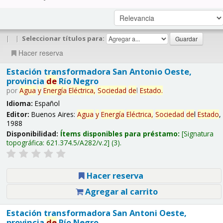
|
|
Seleccionar títulos para:
Hacer reserva
Estación transformadora San Antonio Oeste,
provincia
de
Río Negro
por
Agua
y
Energía
Eléctrica,
Sociedad
de
l
Estado
.
Idioma:
Español
Editor:
Buenos Aires:
Agua
y
Energía
Eléctrica,
Sociedad
de
l
Estado
,
1988
Disponibilidad:
Ítems disponibles para préstamo:
Signatura
topográfica:
621.374.5/A282/v.2
(3).
Hacer reserva
Agregar al carrito
Estación transformadora San Antoni Oeste,
provincia
de
Río Negro