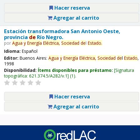
Hacer reserva
Agregar al carrito
Estación transformadora San Antonio Oeste,
provincia
de
Río Negro.
por
Agua
y
Energía
Eléctrica,
Sociedad
de
l
Estado
.
Idioma:
Español
Editor:
Buenos Aires:
Agua
y
Energía
Eléctrica,
Sociedad
de
l
Estado
,
1998
Disponibilidad:
Ítems disponibles para préstamo:
Signatura
topográfica:
621.374.5/A282/v.1
(1).
Hacer reserva
Agregar al carrito