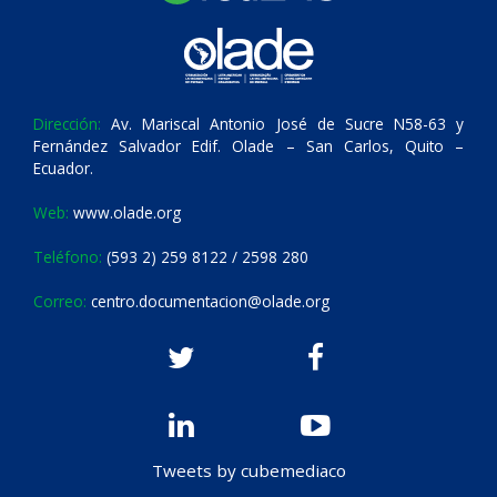
Dirección:
Av. Mariscal Antonio José de Sucre N58-63 y
Fernández Salvador Edif. Olade – San Carlos, Quito –
Ecuador.
Web:
www.olade.org
Teléfono:
(593 2) 259 8122 / 2598 280
Correo:
centro.documentacion@olade.org
Tweets by cubemediaco