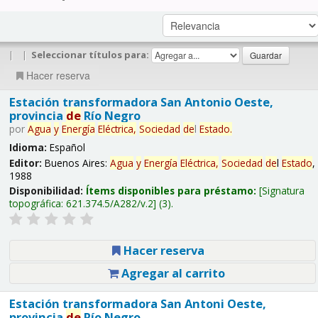
|
|
Seleccionar títulos para:
Hacer reserva
Estación transformadora San Antonio Oeste,
provincia
de
Río Negro
por
Agua
y
Energía
Eléctrica,
Sociedad
de
l
Estado
.
Idioma:
Español
Editor:
Buenos Aires:
Agua
y
Energía
Eléctrica,
Sociedad
de
l
Estado
,
1988
Disponibilidad:
Ítems disponibles para préstamo:
Signatura
topográfica:
621.374.5/A282/v.2
(3).
Hacer reserva
Agregar al carrito
Estación transformadora San Antoni Oeste,
provincia
de
Río Negro