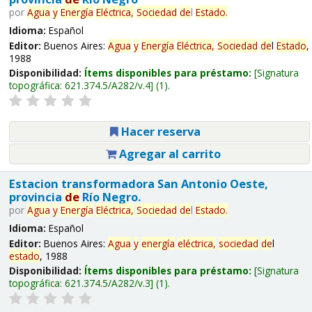
por
Agua
y
Energía
Eléctrica,
Sociedad
de
l
Estado
.
Idioma:
Español
Editor:
Buenos Aires:
Agua
y
Energía
Eléctrica,
Sociedad
de
l
Estado
,
1988
Disponibilidad:
Ítems disponibles para préstamo:
Signatura
topográfica:
621.374.5/A282/v.4
(1).
Hacer reserva
Agregar al carrito
Estacion transformadora San Antonio Oeste,
provincia
de
Río Negro.
por
Agua
y
Energía
Eléctrica,
Sociedad
de
l
Estado
.
Idioma:
Español
Editor:
Buenos Aires:
Agua
y
energía
eléctrica,
sociedad
de
l
estado
, 1988
Disponibilidad:
Ítems disponibles para préstamo:
Signatura
topográfica:
621.374.5/A282/v.3
(1).