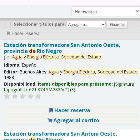
|
|
Seleccionar títulos para:
Hacer reserva
Estación transformadora San Antonio Oeste,
provincia
de
Río Negro
por
Agua
y
Energía
Eléctrica,
Sociedad
de
l
Estado
.
Idioma:
Español
Editor:
Buenos Aires:
Agua
y
Energía
Eléctrica,
Sociedad
de
l
Estado
,
1988
Disponibilidad:
Ítems disponibles para préstamo:
Signatura
topográfica:
621.374.5/A282/v.2
(3).
Hacer reserva
Agregar al carrito
Estación transformadora San Antoni Oeste,
provincia
de
Río Negro