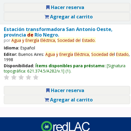
Hacer reserva
Agregar al carrito
Estación transformadora San Antonio Oeste,
provincia
de
Río Negro.
por
Agua
y
Energía
Eléctrica,
Sociedad
de
l
Estado
.
Idioma:
Español
Editor:
Buenos Aires:
Agua
y
Energía
Eléctrica,
Sociedad
de
l
Estado
,
1998
Disponibilidad:
Ítems disponibles para préstamo:
Signatura
topográfica:
621.374.5/A282/v.1
(1).
Hacer reserva
Agregar al carrito