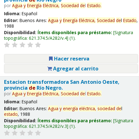
por
Agua
y
Energía
Eléctrica,
Sociedad
de
l
Estado
.
Idioma:
Español
Editor:
Buenos Aires:
Agua
y
Energía
Eléctrica,
Sociedad
de
l
Estado
,
1988
Disponibilidad:
Ítems disponibles para préstamo:
Signatura
topográfica:
621.374.5/A282/v.4
(1).
Hacer reserva
Agregar al carrito
Estacion transformadora San Antonio Oeste,
provincia
de
Río Negro.
por
Agua
y
Energía
Eléctrica,
Sociedad
de
l
Estado
.
Idioma:
Español
Editor:
Buenos Aires:
Agua
y
energía
eléctrica,
sociedad
de
l
estado
, 1988
Disponibilidad:
Ítems disponibles para préstamo:
Signatura
topográfica:
621.374.5/A282/v.3
(1).