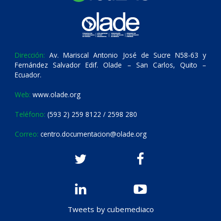
Dirección:
Av. Mariscal Antonio José de Sucre N58-63 y
Fernández Salvador Edif. Olade – San Carlos, Quito –
Ecuador.
Web:
www.olade.org
Teléfono:
(593 2) 259 8122 / 2598 280
Correo:
centro.documentacion@olade.org
Tweets by cubemediaco