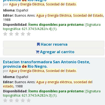
por
Agua
y
Energía
Eléctrica,
Sociedad
de
l
Estado
.
Idioma:
Español
Editor:
Buenos Aires:
Agua
y
Energía
Eléctrica,
Sociedad
de
l
Estado
,
1988
Disponibilidad:
Ítems disponibles para préstamo:
Signatura
topográfica:
621.374.5/A282/v.4
(1).
Hacer reserva
Agregar al carrito
Estacion transformadora San Antonio Oeste,
provincia
de
Río Negro.
por
Agua
y
Energía
Eléctrica,
Sociedad
de
l
Estado
.
Idioma:
Español
Editor:
Buenos Aires:
Agua
y
energía
eléctrica,
sociedad
de
l
estado
, 1988
Disponibilidad:
Ítems disponibles para préstamo:
Signatura
topográfica:
621.374.5/A282/v.3
(1).