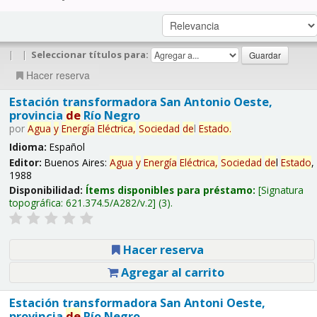
|
|
Seleccionar títulos para:
Hacer reserva
Estación transformadora San Antonio Oeste,
provincia
de
Río Negro
por
Agua
y
Energía
Eléctrica,
Sociedad
de
l
Estado
.
Idioma:
Español
Editor:
Buenos Aires:
Agua
y
Energía
Eléctrica,
Sociedad
de
l
Estado
,
1988
Disponibilidad:
Ítems disponibles para préstamo:
Signatura
topográfica:
621.374.5/A282/v.2
(3).
Hacer reserva
Agregar al carrito
Estación transformadora San Antoni Oeste,
provincia
de
Río Negro