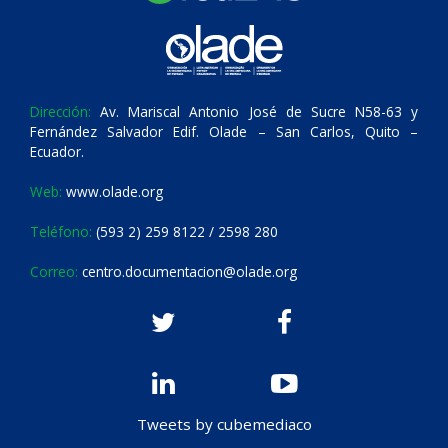
Dirección:
Av. Mariscal Antonio José de Sucre N58-63 y
Fernández Salvador Edif. Olade – San Carlos, Quito –
Ecuador.
Web:
www.olade.org
Teléfono:
(593 2) 259 8122 / 2598 280
Correo:
centro.documentacion@olade.org
Tweets by cubemediaco