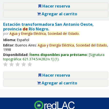
Hacer reserva
Agregar al carrito
Estación transformadora San Antonio Oeste,
provincia
de
Río Negro.
por
Agua
y
Energía
Eléctrica,
Sociedad
de
l
Estado
.
Idioma:
Español
Editor:
Buenos Aires:
Agua
y
Energía
Eléctrica,
Sociedad
de
l
Estado
,
1998
Disponibilidad:
Ítems disponibles para préstamo:
Signatura
topográfica:
621.374.5/A282/v.1
(1).
Hacer reserva
Agregar al carrito