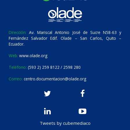
Dirección:
Av. Mariscal Antonio José de Sucre N58-63 y
Fernández Salvador Edif. Olade – San Carlos, Quito –
Ecuador.
Web:
www.olade.org
Teléfono:
(593 2) 259 8122 / 2598 280
Correo:
centro.documentacion@olade.org
Tweets by cubemediaco