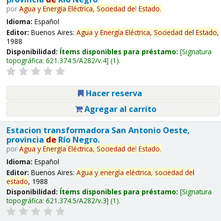
por
Agua
y
Energía
Eléctrica,
Sociedad
de
l
Estado
.
Idioma:
Español
Editor:
Buenos Aires:
Agua
y
Energía
Eléctrica,
Sociedad
de
l
Estado
,
1988
Disponibilidad:
Ítems disponibles para préstamo:
Signatura
topográfica:
621.374.5/A282/v.4
(1).
Hacer reserva
Agregar al carrito
Estacion transformadora San Antonio Oeste,
provincia
de
Río Negro.
por
Agua
y
Energía
Eléctrica,
Sociedad
de
l
Estado
.
Idioma:
Español
Editor:
Buenos Aires:
Agua
y
energía
eléctrica,
sociedad
de
l
estado
, 1988
Disponibilidad:
Ítems disponibles para préstamo:
Signatura
topográfica:
621.374.5/A282/v.3
(1).