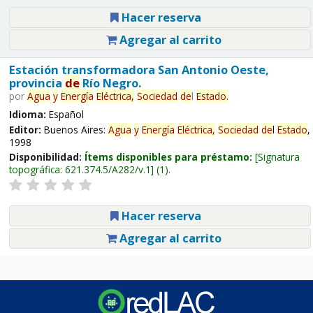
Hacer reserva
Agregar al carrito
Estación transformadora San Antonio Oeste,
provincia
de
Río Negro.
por
Agua
y
Energía
Eléctrica,
Sociedad
de
l
Estado
.
Idioma:
Español
Editor:
Buenos Aires:
Agua
y
Energía
Eléctrica,
Sociedad
de
l
Estado
,
1998
Disponibilidad:
Ítems disponibles para préstamo:
Signatura
topográfica:
621.374.5/A282/v.1
(1).
Hacer reserva
Agregar al carrito