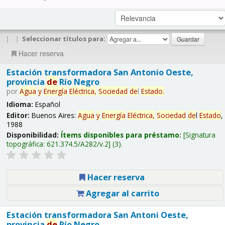
|
|
Seleccionar títulos para:
Hacer reserva
Estación transformadora San Antonio Oeste,
provincia
de
Río Negro
por
Agua
y
Energía
Eléctrica,
Sociedad
de
l
Estado
.
Idioma:
Español
Editor:
Buenos Aires:
Agua
y
Energía
Eléctrica,
Sociedad
de
l
Estado
,
1988
Disponibilidad:
Ítems disponibles para préstamo:
Signatura
topográfica:
621.374.5/A282/v.2
(3).
Hacer reserva
Agregar al carrito
Estación transformadora San Antoni Oeste,
provincia
de
Río Negro