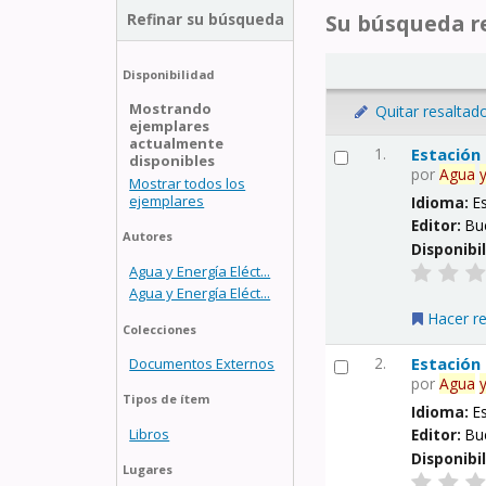
Refinar su búsqueda
Su búsqueda re
Disponibilidad
Mostrando
Quitar resaltad
ejemplares
actualmente
1.
Estación
disponibles
por
Agua
Mostrar todos los
ejemplares
Idioma:
E
Editor:
Bu
Autores
Disponibi
Agua y Energía Eléct...
Agua y Energía Eléct...
Hacer r
Colecciones
2.
Estación
Documentos Externos
por
Agua
Tipos de ítem
Idioma:
E
Libros
Editor:
Bu
Disponibi
Lugares