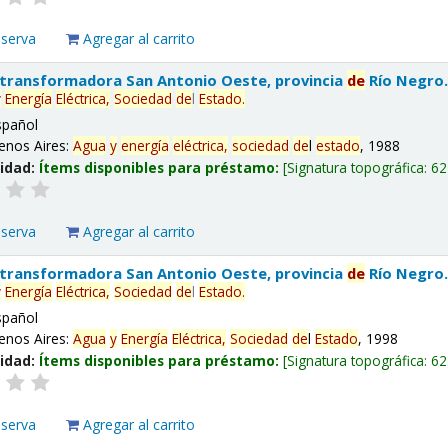
eserva
Agregar al carrito
 transformadora San Antonio Oeste, provincia
de
Río Negro
y
Energía
Eléctrica,
Sociedad
de
l
Estado
.
spañol
enos Aires:
Agua
y
energía
eléctrica,
sociedad
de
l
estado
, 1988
lidad:
Ítems disponibles para préstamo:
Signatura topográfica:
62
eserva
Agregar al carrito
 transformadora San Antonio Oeste, provincia
de
Río Negro
y
Energía
Eléctrica,
Sociedad
de
l
Estado
.
spañol
enos Aires:
Agua
y
Energía
Eléctrica,
Sociedad
de
l
Estado
, 1998
lidad:
Ítems disponibles para préstamo:
Signatura topográfica:
62
eserva
Agregar al carrito