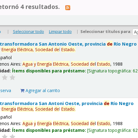
tornó 4 resultados.
|
Seleccionar todo
Limpiar todo
|
Seleccionar títulos para:
o
 transformadora San Antonio Oeste, provincia
de
Río Negro
y
Energía
Eléctrica,
Sociedad
de
l
Estado
.
spañol
enos Aires:
Agua
y
Energía
Eléctrica,
Sociedad
de
l
Estado
, 1988
lidad:
Ítems disponibles para préstamo:
Signatura topográfica:
62
eserva
Agregar al carrito
 transformadora San Antoni Oeste, provincia
de
Río Negro
y
Energía
Eléctrica,
Sociedad
de
l
Estado
.
spañol
enos Aires:
Agua
y
Energía
Eléctrica,
Sociedad
de
l
Estado
, 1988
lidad:
Ítems disponibles para préstamo:
Signatura topográfica:
62