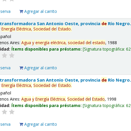
eserva
Agregar al carrito
 transformadora San Antonio Oeste, provincia
de
Río Negro
y
Energía
Eléctrica,
Sociedad
de
l
Estado
.
spañol
enos Aires:
Agua
y
energía
eléctrica,
sociedad
de
l
estado
, 1988
lidad:
Ítems disponibles para préstamo:
Signatura topográfica:
62
eserva
Agregar al carrito
 transformadora San Antonio Oeste, provincia
de
Río Negro
y
Energía
Eléctrica,
Sociedad
de
l
Estado
.
spañol
enos Aires:
Agua
y
Energía
Eléctrica,
Sociedad
de
l
Estado
, 1998
lidad:
Ítems disponibles para préstamo:
Signatura topográfica:
62
eserva
Agregar al carrito