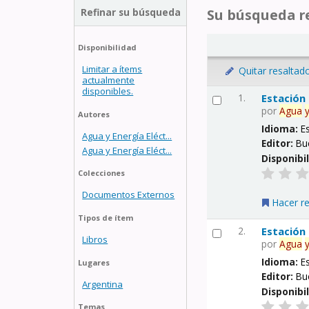
Refinar su búsqueda
Su búsqueda re
Disponibilidad
Limitar a ítems
Quitar resaltad
actualmente
disponibles.
1.
Estación
por
Agua
Autores
Idioma:
E
Agua y Energía Eléct...
Editor:
Bu
Agua y Energía Eléct...
Disponibi
Colecciones
Documentos Externos
Hacer r
Tipos de ítem
2.
Estación
Libros
por
Agua
Idioma:
E
Lugares
Editor:
Bu
Argentina
Disponibi
Temas