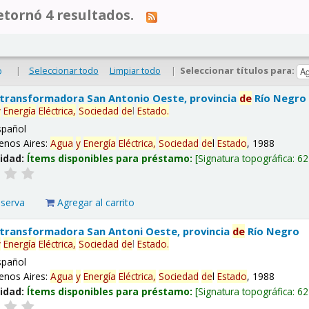
tornó 4 resultados.
|
Seleccionar todo
Limpiar todo
|
Seleccionar títulos para:
o
 transformadora San Antonio Oeste, provincia
de
Río Negro
y
Energía
Eléctrica,
Sociedad
de
l
Estado
.
spañol
enos Aires:
Agua
y
Energía
Eléctrica,
Sociedad
de
l
Estado
, 1988
lidad:
Ítems disponibles para préstamo:
Signatura topográfica:
62
eserva
Agregar al carrito
 transformadora San Antoni Oeste, provincia
de
Río Negro
y
Energía
Eléctrica,
Sociedad
de
l
Estado
.
spañol
enos Aires:
Agua
y
Energía
Eléctrica,
Sociedad
de
l
Estado
, 1988
lidad:
Ítems disponibles para préstamo:
Signatura topográfica:
62