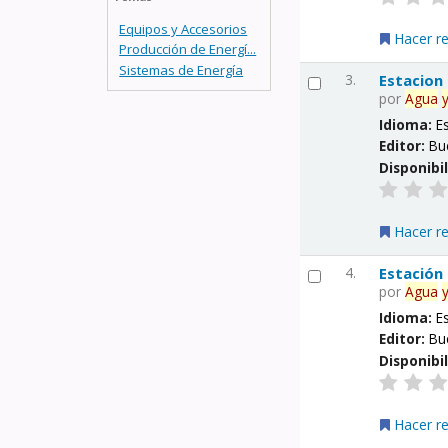
Equipos y Accesorios
Hacer r
Producción de Energí...
Sistemas de Energía
3.
Estacion
por
Agua
Idioma:
E
Editor:
Bu
Disponibi
Hacer r
4.
Estación
por
Agua
Idioma:
E
Editor:
Bu
Disponibi
Hacer r