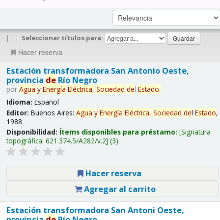
|
|
Seleccionar títulos para:
Hacer reserva
Estación transformadora San Antonio Oeste,
provincia
de
Río Negro
por
Agua
y
Energía
Eléctrica,
Sociedad
de
l
Estado
.
Idioma:
Español
Editor:
Buenos Aires:
Agua
y
Energía
Eléctrica,
Sociedad
de
l
Estado
,
1988
Disponibilidad:
Ítems disponibles para préstamo:
Signatura
topográfica:
621.374.5/A282/v.2
(3).
Hacer reserva
Agregar al carrito
Estación transformadora San Antoni Oeste,
provincia
de
Río Negro