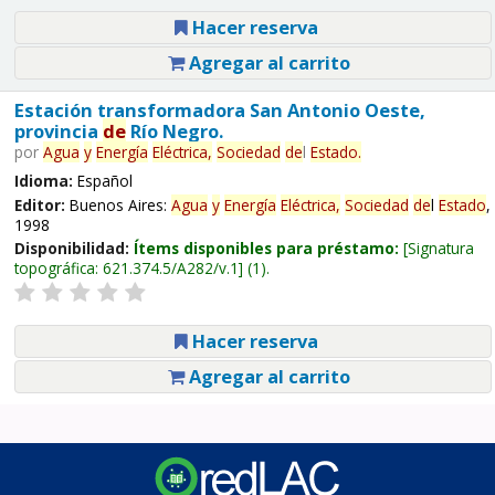
Hacer reserva
Agregar al carrito
Estación transformadora San Antonio Oeste,
provincia
de
Río Negro.
por
Agua
y
Energía
Eléctrica,
Sociedad
de
l
Estado
.
Idioma:
Español
Editor:
Buenos Aires:
Agua
y
Energía
Eléctrica,
Sociedad
de
l
Estado
,
1998
Disponibilidad:
Ítems disponibles para préstamo:
Signatura
topográfica:
621.374.5/A282/v.1
(1).
Hacer reserva
Agregar al carrito