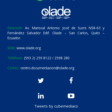
Dirección:
Av. Mariscal Antonio José de Sucre N58-63 y
Fernández Salvador Edif. Olade – San Carlos, Quito –
Ecuador.
Web:
www.olade.org
Teléfono:
(593 2) 259 8122 / 2598 280
Correo:
centro.documentacion@olade.org
Tweets by cubemediaco