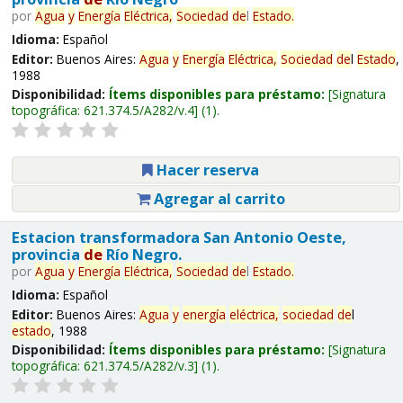
por
Agua
y
Energía
Eléctrica,
Sociedad
de
l
Estado
.
Idioma:
Español
Editor:
Buenos Aires:
Agua
y
Energía
Eléctrica,
Sociedad
de
l
Estado
,
1988
Disponibilidad:
Ítems disponibles para préstamo:
Signatura
topográfica:
621.374.5/A282/v.4
(1).
Hacer reserva
Agregar al carrito
Estacion transformadora San Antonio Oeste,
provincia
de
Río Negro.
por
Agua
y
Energía
Eléctrica,
Sociedad
de
l
Estado
.
Idioma:
Español
Editor:
Buenos Aires:
Agua
y
energía
eléctrica,
sociedad
de
l
estado
, 1988
Disponibilidad:
Ítems disponibles para préstamo:
Signatura
topográfica:
621.374.5/A282/v.3
(1).