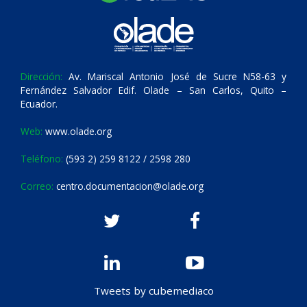
Dirección:
Av. Mariscal Antonio José de Sucre N58-63 y
Fernández Salvador Edif. Olade – San Carlos, Quito –
Ecuador.
Web:
www.olade.org
Teléfono:
(593 2) 259 8122 / 2598 280
Correo:
centro.documentacion@olade.org
Tweets by cubemediaco