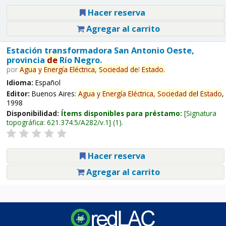
Hacer reserva
Agregar al carrito
Estación transformadora San Antonio Oeste,
provincia
de
Río Negro.
por
Agua
y
Energía
Eléctrica,
Sociedad
de
l
Estado
.
Idioma:
Español
Editor:
Buenos Aires:
Agua
y
Energía
Eléctrica,
Sociedad
de
l
Estado
,
1998
Disponibilidad:
Ítems disponibles para préstamo:
Signatura
topográfica:
621.374.5/A282/v.1
(1).
Hacer reserva
Agregar al carrito