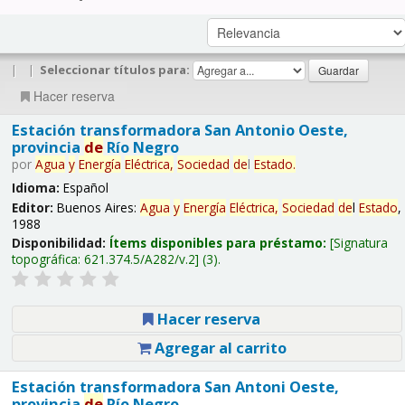
|
|
Seleccionar títulos para:
Hacer reserva
Estación transformadora San Antonio Oeste,
provincia
de
Río Negro
por
Agua
y
Energía
Eléctrica,
Sociedad
de
l
Estado
.
Idioma:
Español
Editor:
Buenos Aires:
Agua
y
Energía
Eléctrica,
Sociedad
de
l
Estado
,
1988
Disponibilidad:
Ítems disponibles para préstamo:
Signatura
topográfica:
621.374.5/A282/v.2
(3).
Hacer reserva
Agregar al carrito
Estación transformadora San Antoni Oeste,
provincia
de
Río Negro