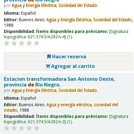
por
Agua
y
Energía
Eléctrica,
Sociedad
de
l
Estado
.
Idioma:
Español
Editor:
Buenos Aires:
Agua
y
Energía
Eléctrica,
Sociedad
de
l
Estado
,
1988
Disponibilidad:
Ítems disponibles para préstamo:
Signatura
topográfica:
621.374.5/A282/v.4
(1).
Hacer reserva
Agregar al carrito
Estacion transformadora San Antonio Oeste,
provincia
de
Río Negro.
por
Agua
y
Energía
Eléctrica,
Sociedad
de
l
Estado
.
Idioma:
Español
Editor:
Buenos Aires:
Agua
y
energía
eléctrica,
sociedad
de
l
estado
, 1988
Disponibilidad:
Ítems disponibles para préstamo:
Signatura
topográfica:
621.374.5/A282/v.3
(1).