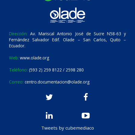
Dirección:
Av. Mariscal Antonio José de Sucre N58-63 y
Fernández Salvador Edif. Olade – San Carlos, Quito –
Ecuador.
Web:
www.olade.org
Teléfono:
(593 2) 259 8122 / 2598 280
Correo:
centro.documentacion@olade.org
Tweets by cubemediaco