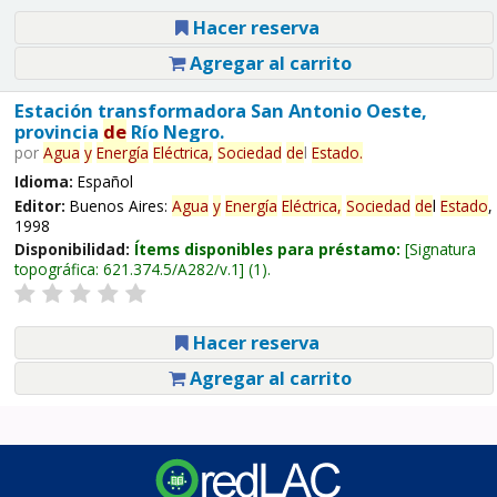
Hacer reserva
Agregar al carrito
Estación transformadora San Antonio Oeste,
provincia
de
Río Negro.
por
Agua
y
Energía
Eléctrica,
Sociedad
de
l
Estado
.
Idioma:
Español
Editor:
Buenos Aires:
Agua
y
Energía
Eléctrica,
Sociedad
de
l
Estado
,
1998
Disponibilidad:
Ítems disponibles para préstamo:
Signatura
topográfica:
621.374.5/A282/v.1
(1).
Hacer reserva
Agregar al carrito