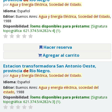
por
Agua
y
Energía
Eléctrica,
Sociedad
de
l
Estado
.
Idioma:
Español
Editor:
Buenos Aires:
Agua
y
Energía
Eléctrica,
Sociedad
de
l
Estado
,
1988
Disponibilidad:
Ítems disponibles para préstamo:
Signatura
topográfica:
621.374.5/A282/v.4
(1).
Hacer reserva
Agregar al carrito
Estacion transformadora San Antonio Oeste,
provincia
de
Río Negro.
por
Agua
y
Energía
Eléctrica,
Sociedad
de
l
Estado
.
Idioma:
Español
Editor:
Buenos Aires:
Agua
y
energía
eléctrica,
sociedad
de
l
estado
, 1988
Disponibilidad:
Ítems disponibles para préstamo:
Signatura
topográfica:
621.374.5/A282/v.3
(1).