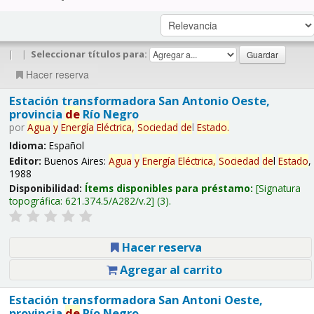
|
|
Seleccionar títulos para:
Hacer reserva
Estación transformadora San Antonio Oeste,
provincia
de
Río Negro
por
Agua
y
Energía
Eléctrica,
Sociedad
de
l
Estado
.
Idioma:
Español
Editor:
Buenos Aires:
Agua
y
Energía
Eléctrica,
Sociedad
de
l
Estado
,
1988
Disponibilidad:
Ítems disponibles para préstamo:
Signatura
topográfica:
621.374.5/A282/v.2
(3).
Hacer reserva
Agregar al carrito
Estación transformadora San Antoni Oeste,
provincia
de
Río Negro