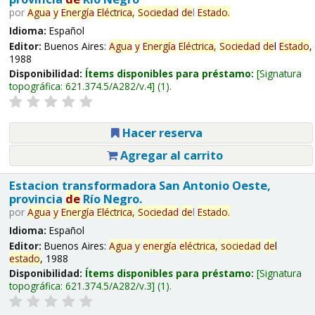
por
Agua
y
Energía
Eléctrica,
Sociedad
de
l
Estado
.
Idioma:
Español
Editor:
Buenos Aires:
Agua
y
Energía
Eléctrica,
Sociedad
de
l
Estado
,
1988
Disponibilidad:
Ítems disponibles para préstamo:
Signatura
topográfica:
621.374.5/A282/v.4
(1).
Hacer reserva
Agregar al carrito
Estacion transformadora San Antonio Oeste,
provincia
de
Río Negro.
por
Agua
y
Energía
Eléctrica,
Sociedad
de
l
Estado
.
Idioma:
Español
Editor:
Buenos Aires:
Agua
y
energía
eléctrica,
sociedad
de
l
estado
, 1988
Disponibilidad:
Ítems disponibles para préstamo:
Signatura
topográfica:
621.374.5/A282/v.3
(1).