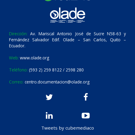
Dirección:
Av. Mariscal Antonio José de Sucre N58-63 y
Fernández Salvador Edif. Olade – San Carlos, Quito –
Ecuador.
Web:
www.olade.org
Teléfono:
(593 2) 259 8122 / 2598 280
Correo:
centro.documentacion@olade.org
Tweets by cubemediaco