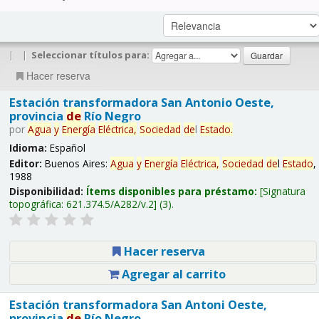
|
|
Seleccionar títulos para:
Hacer reserva
Estación transformadora San Antonio Oeste,
provincia
de
Río Negro
por
Agua
y
Energía
Eléctrica,
Sociedad
de
l
Estado
.
Idioma:
Español
Editor:
Buenos Aires:
Agua
y
Energía
Eléctrica,
Sociedad
de
l
Estado
,
1988
Disponibilidad:
Ítems disponibles para préstamo:
Signatura
topográfica:
621.374.5/A282/v.2
(3).
Hacer reserva
Agregar al carrito
Estación transformadora San Antoni Oeste,
provincia
de
Río Negro