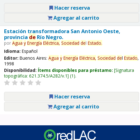
Hacer reserva
Agregar al carrito
Estación transformadora San Antonio Oeste,
provincia
de
Río Negro.
por
Agua
y
Energía
Eléctrica,
Sociedad
de
l
Estado
.
Idioma:
Español
Editor:
Buenos Aires:
Agua
y
Energía
Eléctrica,
Sociedad
de
l
Estado
,
1998
Disponibilidad:
Ítems disponibles para préstamo:
Signatura
topográfica:
621.374.5/A282/v.1
(1).
Hacer reserva
Agregar al carrito