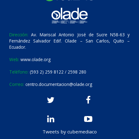
Dirección:
Av. Mariscal Antonio José de Sucre N58-63 y
Fernández Salvador Edif. Olade – San Carlos, Quito –
Ecuador.
Web:
www.olade.org
Teléfono:
(593 2) 259 8122 / 2598 280
Correo:
centro.documentacion@olade.org
Tweets by cubemediaco