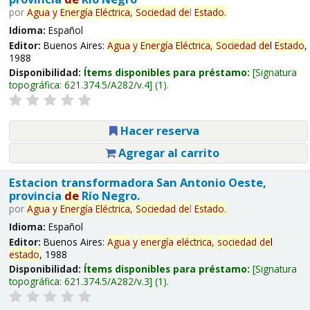
por
Agua
y
Energía
Eléctrica,
Sociedad
de
l
Estado
.
Idioma:
Español
Editor:
Buenos Aires:
Agua
y
Energía
Eléctrica,
Sociedad
de
l
Estado
,
1988
Disponibilidad:
Ítems disponibles para préstamo:
Signatura
topográfica:
621.374.5/A282/v.4
(1).
Hacer reserva
Agregar al carrito
Estacion transformadora San Antonio Oeste,
provincia
de
Río Negro.
por
Agua
y
Energía
Eléctrica,
Sociedad
de
l
Estado
.
Idioma:
Español
Editor:
Buenos Aires:
Agua
y
energía
eléctrica,
sociedad
de
l
estado
, 1988
Disponibilidad:
Ítems disponibles para préstamo:
Signatura
topográfica:
621.374.5/A282/v.3
(1).