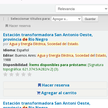
|
|
Seleccionar títulos para:
Hacer reserva
Estación transformadora San Antonio Oeste,
provincia
de
Río Negro
por
Agua
y
Energía
Eléctrica,
Sociedad
de
l
Estado
.
Idioma:
Español
Editor:
Buenos Aires:
Agua
y
Energía
Eléctrica,
Sociedad
de
l
Estado
,
1988
Disponibilidad:
Ítems disponibles para préstamo:
Signatura
topográfica:
621.374.5/A282/v.2
(3).
Hacer reserva
Agregar al carrito
Estación transformadora San Antoni Oeste,
provincia
de
Río Negro