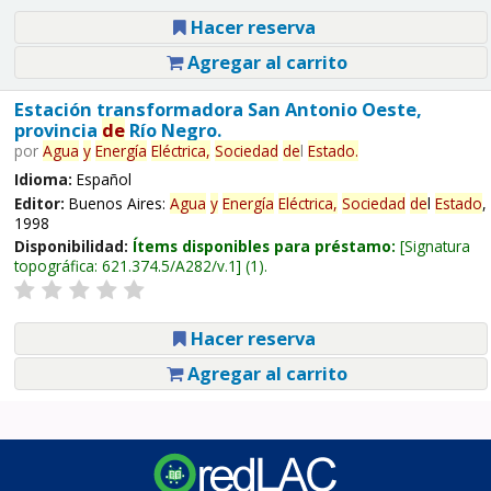
Hacer reserva
Agregar al carrito
Estación transformadora San Antonio Oeste,
provincia
de
Río Negro.
por
Agua
y
Energía
Eléctrica,
Sociedad
de
l
Estado
.
Idioma:
Español
Editor:
Buenos Aires:
Agua
y
Energía
Eléctrica,
Sociedad
de
l
Estado
,
1998
Disponibilidad:
Ítems disponibles para préstamo:
Signatura
topográfica:
621.374.5/A282/v.1
(1).
Hacer reserva
Agregar al carrito