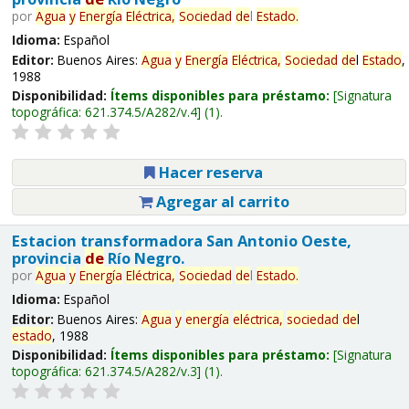
por
Agua
y
Energía
Eléctrica,
Sociedad
de
l
Estado
.
Idioma:
Español
Editor:
Buenos Aires:
Agua
y
Energía
Eléctrica,
Sociedad
de
l
Estado
,
1988
Disponibilidad:
Ítems disponibles para préstamo:
Signatura
topográfica:
621.374.5/A282/v.4
(1).
Hacer reserva
Agregar al carrito
Estacion transformadora San Antonio Oeste,
provincia
de
Río Negro.
por
Agua
y
Energía
Eléctrica,
Sociedad
de
l
Estado
.
Idioma:
Español
Editor:
Buenos Aires:
Agua
y
energía
eléctrica,
sociedad
de
l
estado
, 1988
Disponibilidad:
Ítems disponibles para préstamo:
Signatura
topográfica:
621.374.5/A282/v.3
(1).