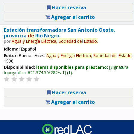
Hacer reserva
Agregar al carrito
Estación transformadora San Antonio Oeste,
provincia
de
Río Negro.
por
Agua
y
Energía
Eléctrica,
Sociedad
de
l
Estado
.
Idioma:
Español
Editor:
Buenos Aires:
Agua
y
Energía
Eléctrica,
Sociedad
de
l
Estado
,
1998
Disponibilidad:
Ítems disponibles para préstamo:
Signatura
topográfica:
621.374.5/A282/v.1
(1).
Hacer reserva
Agregar al carrito