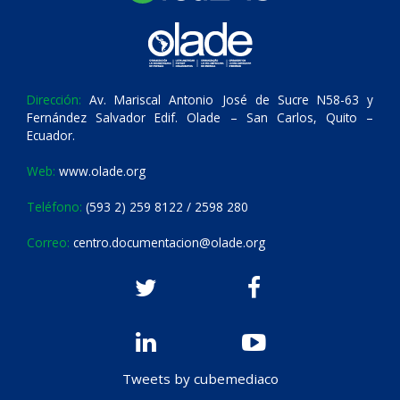
Dirección:
Av. Mariscal Antonio José de Sucre N58-63 y
Fernández Salvador Edif. Olade – San Carlos, Quito –
Ecuador.
Web:
www.olade.org
Teléfono:
(593 2) 259 8122 / 2598 280
Correo:
centro.documentacion@olade.org
Tweets by cubemediaco