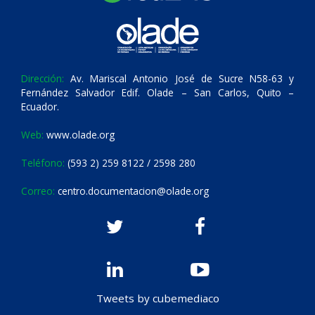
Dirección:
Av. Mariscal Antonio José de Sucre N58-63 y
Fernández Salvador Edif. Olade – San Carlos, Quito –
Ecuador.
Web:
www.olade.org
Teléfono:
(593 2) 259 8122 / 2598 280
Correo:
centro.documentacion@olade.org
Tweets by cubemediaco