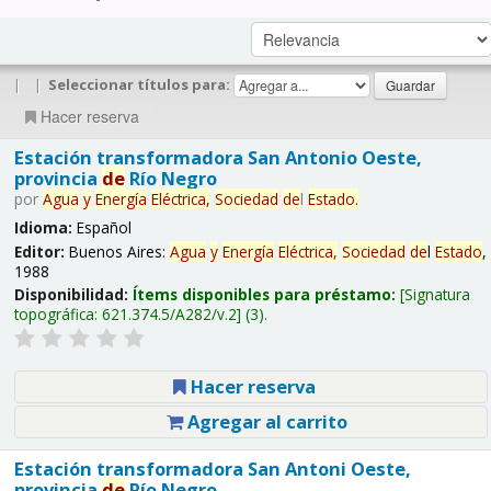
|
|
Seleccionar títulos para:
Hacer reserva
Estación transformadora San Antonio Oeste,
provincia
de
Río Negro
por
Agua
y
Energía
Eléctrica,
Sociedad
de
l
Estado
.
Idioma:
Español
Editor:
Buenos Aires:
Agua
y
Energía
Eléctrica,
Sociedad
de
l
Estado
,
1988
Disponibilidad:
Ítems disponibles para préstamo:
Signatura
topográfica:
621.374.5/A282/v.2
(3).
Hacer reserva
Agregar al carrito
Estación transformadora San Antoni Oeste,
provincia
de
Río Negro