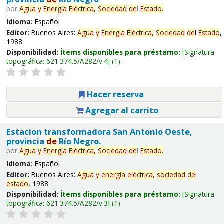
por
Agua
y
Energía
Eléctrica,
Sociedad
de
l
Estado
.
Idioma:
Español
Editor:
Buenos Aires:
Agua
y
Energía
Eléctrica,
Sociedad
de
l
Estado
,
1988
Disponibilidad:
Ítems disponibles para préstamo:
Signatura
topográfica:
621.374.5/A282/v.4
(1).
Hacer reserva
Agregar al carrito
Estacion transformadora San Antonio Oeste,
provincia
de
Río Negro.
por
Agua
y
Energía
Eléctrica,
Sociedad
de
l
Estado
.
Idioma:
Español
Editor:
Buenos Aires:
Agua
y
energía
eléctrica,
sociedad
de
l
estado
, 1988
Disponibilidad:
Ítems disponibles para préstamo:
Signatura
topográfica:
621.374.5/A282/v.3
(1).