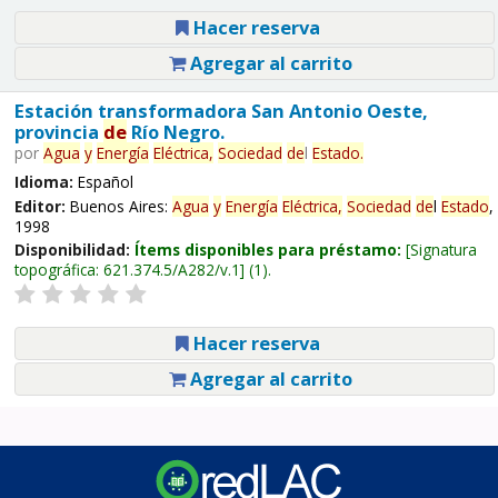
Hacer reserva
Agregar al carrito
Estación transformadora San Antonio Oeste,
provincia
de
Río Negro.
por
Agua
y
Energía
Eléctrica,
Sociedad
de
l
Estado
.
Idioma:
Español
Editor:
Buenos Aires:
Agua
y
Energía
Eléctrica,
Sociedad
de
l
Estado
,
1998
Disponibilidad:
Ítems disponibles para préstamo:
Signatura
topográfica:
621.374.5/A282/v.1
(1).
Hacer reserva
Agregar al carrito