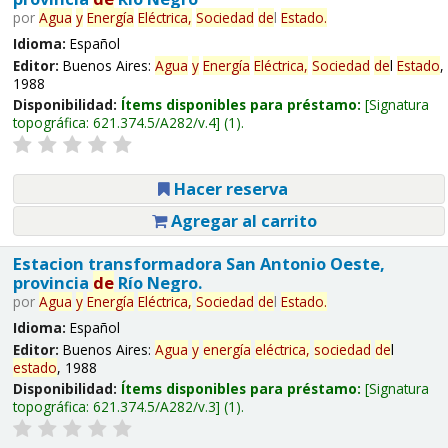
por
Agua
y
Energía
Eléctrica,
Sociedad
de
l
Estado
.
Idioma:
Español
Editor:
Buenos Aires:
Agua
y
Energía
Eléctrica,
Sociedad
de
l
Estado
,
1988
Disponibilidad:
Ítems disponibles para préstamo:
Signatura
topográfica:
621.374.5/A282/v.4
(1).
Hacer reserva
Agregar al carrito
Estacion transformadora San Antonio Oeste,
provincia
de
Río Negro.
por
Agua
y
Energía
Eléctrica,
Sociedad
de
l
Estado
.
Idioma:
Español
Editor:
Buenos Aires:
Agua
y
energía
eléctrica,
sociedad
de
l
estado
, 1988
Disponibilidad:
Ítems disponibles para préstamo:
Signatura
topográfica:
621.374.5/A282/v.3
(1).