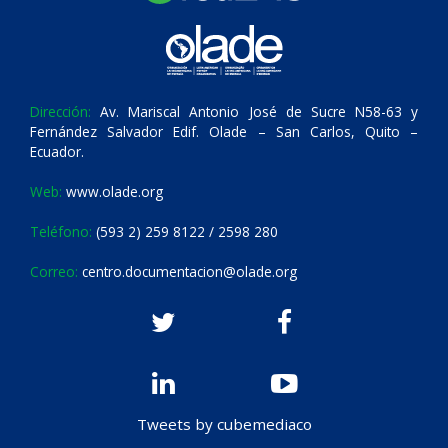
Dirección:
Av. Mariscal Antonio José de Sucre N58-63 y
Fernández Salvador Edif. Olade – San Carlos, Quito –
Ecuador.
Web:
www.olade.org
Teléfono:
(593 2) 259 8122 / 2598 280
Correo:
centro.documentacion@olade.org
Tweets by cubemediaco