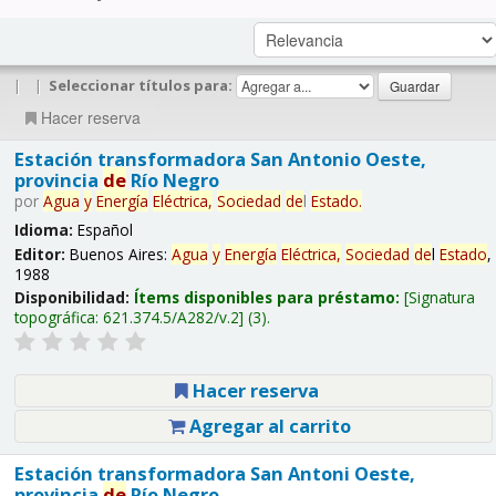
|
|
Seleccionar títulos para:
Hacer reserva
Estación transformadora San Antonio Oeste,
provincia
de
Río Negro
por
Agua
y
Energía
Eléctrica,
Sociedad
de
l
Estado
.
Idioma:
Español
Editor:
Buenos Aires:
Agua
y
Energía
Eléctrica,
Sociedad
de
l
Estado
,
1988
Disponibilidad:
Ítems disponibles para préstamo:
Signatura
topográfica:
621.374.5/A282/v.2
(3).
Hacer reserva
Agregar al carrito
Estación transformadora San Antoni Oeste,
provincia
de
Río Negro