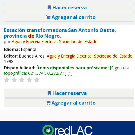
Hacer reserva
Agregar al carrito
Estación transformadora San Antonio Oeste,
provincia
de
Río Negro.
por
Agua
y
Energía
Eléctrica,
Sociedad
de
l
Estado
.
Idioma:
Español
Editor:
Buenos Aires:
Agua
y
Energía
Eléctrica,
Sociedad
de
l
Estado
,
1998
Disponibilidad:
Ítems disponibles para préstamo:
Signatura
topográfica:
621.374.5/A282/v.1
(1).
Hacer reserva
Agregar al carrito