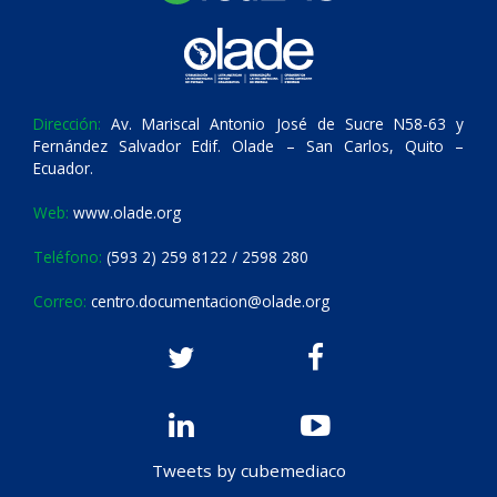
Dirección:
Av. Mariscal Antonio José de Sucre N58-63 y
Fernández Salvador Edif. Olade – San Carlos, Quito –
Ecuador.
Web:
www.olade.org
Teléfono:
(593 2) 259 8122 / 2598 280
Correo:
centro.documentacion@olade.org
Tweets by cubemediaco