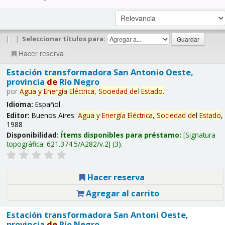
|
|
Seleccionar títulos para:
Hacer reserva
Estación transformadora San Antonio Oeste,
provincia
de
Río Negro
por
Agua
y
Energía
Eléctrica,
Sociedad
de
l
Estado
.
Idioma:
Español
Editor:
Buenos Aires:
Agua
y
Energía
Eléctrica,
Sociedad
de
l
Estado
,
1988
Disponibilidad:
Ítems disponibles para préstamo:
Signatura
topográfica:
621.374.5/A282/v.2
(3).
Hacer reserva
Agregar al carrito
Estación transformadora San Antoni Oeste,
provincia
de
Río Negro