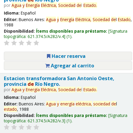
por
Agua
y
Energía
Eléctrica,
Sociedad
de
l
Estado
.
Idioma:
Español
Editor:
Buenos Aires:
Agua
y
Energía
Eléctrica,
Sociedad
de
l
Estado
,
1988
Disponibilidad:
Ítems disponibles para préstamo:
Signatura
topográfica:
621.374.5/A282/v.4
(1).
Hacer reserva
Agregar al carrito
Estacion transformadora San Antonio Oeste,
provincia
de
Río Negro.
por
Agua
y
Energía
Eléctrica,
Sociedad
de
l
Estado
.
Idioma:
Español
Editor:
Buenos Aires:
Agua
y
energía
eléctrica,
sociedad
de
l
estado
, 1988
Disponibilidad:
Ítems disponibles para préstamo:
Signatura
topográfica:
621.374.5/A282/v.3
(1).