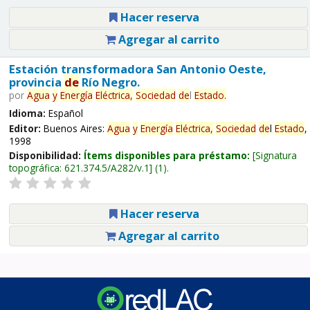
Hacer reserva
Agregar al carrito
Estación transformadora San Antonio Oeste,
provincia
de
Río Negro.
por
Agua
y
Energía
Eléctrica,
Sociedad
de
l
Estado
.
Idioma:
Español
Editor:
Buenos Aires:
Agua
y
Energía
Eléctrica,
Sociedad
de
l
Estado
,
1998
Disponibilidad:
Ítems disponibles para préstamo:
Signatura
topográfica:
621.374.5/A282/v.1
(1).
Hacer reserva
Agregar al carrito